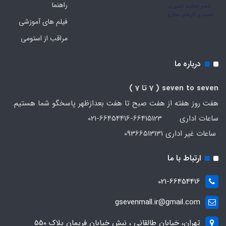
راهنما
فیلم های آموزشی
مراقب از استومی
درباره ما
seven to seven
( 7 تا 7 )
هفت روز هفته از هفت صبح تا هفت بعدازظهر پاسخگو شما هستیم.
ساعات اداری 66415123-66454416-021
ساعات غیر اداری 09366513131
ارتباط با ما
021-66454416
gsevenmall.ir@gmail.com
تهران، خیابان طالقانی ، نبش خیابان فریمان پلاک 550