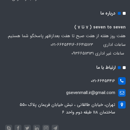
درباره ما
seven to seven
( 7 تا 7 )
هفت روز هفته از هفت صبح تا هفت بعدازظهر پاسخگو شما هستیم.
ساعات اداری 66415123-66454416-021
ساعات غیر اداری 09366513131
ارتباط با ما
021-66454416
gsevenmall.ir@gmail.com
تهران، خیابان طالقانی ، نبش خیابان فریمان پلاک 550
ساختمان 118 طبقه دوم واحد 6