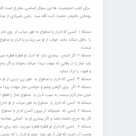
برای اغلب استومیت‏ ها این سوال اساسی مطرح است که با ت
روحانی عالی‎قدر حضرت آیت ‏الله سید رضی شیرازی از مراجع عظام شیعه در مورد استومی و مسائل شرعی مربوط به آن عیناً ذکر می شود.
مسئله 1: کسی که ادرار یا مدفوع به طور مرتب از وی
را باطل می‏کند مانند خواب از او سر بزند و یا ادرار و 
نیست.
مسئله 2: اگر انسان بیماری دارد که ادرار او قطره قطر
باید نماز را در وقتی که مهلت پیدا می‏کند بخواند و اگر ز
و قنوت را ترک نماید.
مسئله 3: کسی که ادرار یا مدفوع به طور پی ‏در‏پی از او خارج می‏شود، بعد از وضو گرفتن جایز است که نوشته قرآن را مس نماید اگر چه درحال خواندن نماز هم نباشد.
مسئله 4: اگر برای گرفتن وضو و خواندن نماز مهلت پی
میان نماز لازم نیست به سبب ادرار یا مدفوع نماز را قطع ک
مسئله 5: کسی که ادرار یا مدفوع به طور مرتب از او خارج می‎شود، لازم نیست بعد از وضو گرفتن فوراً نماز بخواند اگر چه بهتر است به نماز مبادرت نماید.
مسئله 6: کسی که نمی‏تواند از بیرون آمدن ادرار یا
اگر چه حرج داشته باشد و اگر بیماری او به آسانی معالجه 
مسئله 7: کسی که ادرار او قطره قطره می‏ریزد، باید 
واجب آن است که قبل از هر نماز مخرج ادرار را که نجس شد