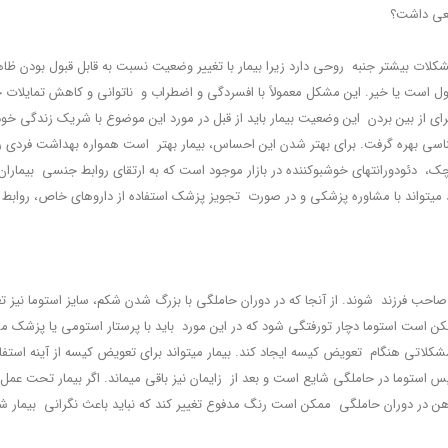
یعی داشت؟
کلات بیشتر جنبه روحی دارد زیرا بیمار با تغییر وضعیت نسبت به قابل قبول بودن ظا
ست یا خیر. این مشکل معمولاً با افسردگی و اضطراب و ناتوانی و کاهش تمایلات جنس
ای از بین بردن این وضعیت بیمار باید از قبل در مورد این موضوع با شریک زندگی خود
ی بهره گرفت. برای بهتر شدن این احساس، بیمار بهتر است همواره بهداشت فردی را ر
، دئودورانت‏های خوشبوکننده در بازار موجود است که به ارتقای روابط جنسی بیماران ک
تواند با مشاوره پزشکی و در صورت تجویز پزشک استفاده از داروهای خاص، روابط 
 صاحب فرزند شوند. از آن‏جا که در دوران حاملگی با بزرگ شدن شکم، سایز استوما نیز تغی
ی هنگام تعویض کیسه ایجاد کند. بیمار می‏تواند برای تعویض کیسه از آینه استفاده 
 استوما در حاملگی شایع است و بعد از زایمان نیز باقی می‏ماند. اگر بیمار تحت عمل
 در دوران حاملگی ممکن است رنگ مدفوع تغییر کند که نباید باعث نگرانی بیمار ش