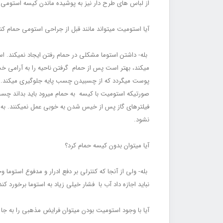
از لباس‏ های طرح دار نیز به پوشیده ماندن کیسه استومی 
آیا استومیت می‏تواند مانند قبل از جراحی استومی حمام کن
بله- داشتن استوما مشکلی در حمام رفتن ایجاد نمی‏کند. اس
می‏کند، بهتر است پس از حمام گرفتن ناحیه را به آرامی 
پوست می‏گردد که از چسبیدن چسب پایه جلوگیری می‏کند. ب
صورتی‏که استومیت با کیسه به حمام می‏رود باید بداند چس
فیلترهای گاز پس از خیس شدن به خوبی عمل نمی‏کنند. به همی
نشود.
آیا می‏توان بدون کیسه حمام کرد؟
بله- ولی از آن‏جا که کنترلی بر دفع ادرار و مدفوع استوما
نباید اجازه داد آب با فشار خیلی زیاد به استوما برخورد ک
آیا با وجود استومیت بودن می‏توان فرایض مذهبی را به جا 