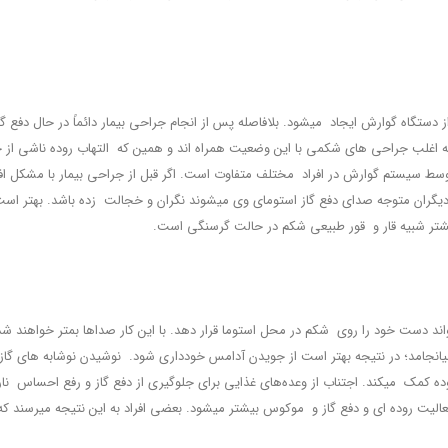
ستگاه گوارش ایجاد می‏شود. بلافاصله پس از انجام جراحی بیمار دائماً در حال دفع گا
غلب جراحی ‏های شکمی با این وضعیت همراه اند و همین که التهاب روده‏ ناشی از 
ط سیستم گوارش در افراد مختلف متفاوت است. اگر قبل از جراحی بیمار با مشکل افزا
ران متوجه صدای دفع گاز استومای وی می‏شوند نگران و خجالت‏ زده باشد. بهتر است 
ا بیشتر شبیه قار و قور طبیعی شکم در حالت گرسنگی است.
اند دست خود را روی شکم در محل استوما قرار دهد. با این کار صداها بم‏تر خواهند
انجامد؛ در نتیجه بهتر است از جویدن آدامس خودداری شود. نوشیدن نوشابه ‏های گاز دا
مک می‏کند. اجتناب از‌‌ ‌وعده‌های غذایی برای جلوگیری از دفع گاز و رفع احساس ناراحتی و