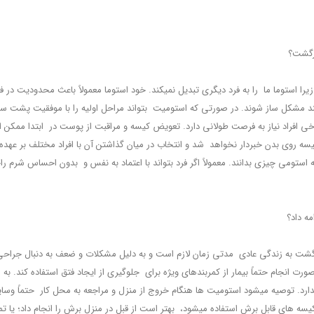
ازگشت؟
یرا استوما ما را به فرد دیگری تبدیل نمی‏کند. خود استوما معمولاً باعث محدودیت در فع
لوژیک و روانی آن در مراحل اولیه بعد از عمل می‎توانند مشکل ‏ساز شوند. در صورتی که استومیت بتواند مراحل اولیه را
رخی افراد نیاز به فرصت طولانی دارد. تعویض کیسه و مراقبت از پوست در ابتدا ممکن ا
یسه روی بدن خبردار نخواهد شد و انتخاب در میان گذاشتن آن با افراد مختلف بر عهد
 استومی چیزی بدانند. معمولاً اگر فرد بتواند با اعتماد به نفس و بدون احساس شرم 
ه داد؟
زگشت به زندگی عادی مدتی زمان لازم است و به دلیل مشکلات و ضعف به دنبال جراحی بی
رت انجام حتماً بیمار از کمربندهای ویژه برای جلوگیری از ایجاد فتق استفاده کند. به 
ندارد. توصیه می‏شود استومیت‏ ها هنگام خروج از منزل و مراجعه به محل کار حتماً وسا
ه ‏های قابل برش استفاده می‏شود، بهتر است از قبل در منزل برش را انجام داد؛ یا تما