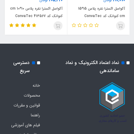
205,320
417,070
تومان
تومان
آكواسل اكسترا نقره پلاس 15*15
آكواسل اكسترا نقره پلاس 10*10 cm
cm كنواتك كد ConvaTec
كنواتك كد 413567 ConvaTec
413568
نماد اعتماد الکترونیک و نماد
دسترسی
ساماندهی
سریع
خانه
محصولات
قوانین و مقررات
راهنما
فیلم های آموزشی