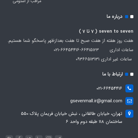
مراقب از استومی
درباره ما
seven to seven
( 7 تا 7 )
هفت روز هفته از هفت صبح تا هفت بعدازظهر پاسخگو شما هستیم.
ساعات اداری 66415123-66454416-021
ساعات غیر اداری 09366513131
ارتباط با ما
021-66454416
gsevenmall.ir@gmail.com
تهران، خیابان طالقانی ، نبش خیابان فریمان پلاک 550
ساختمان 118 طبقه دوم واحد 6