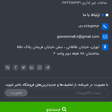
ساعات غیر اداری 09366513131
ارتباط با ما
021-66454416
gsevenmall.ir@gmail.com
تهران، خیابان طالقانی ، نبش خیابان فریمان پلاک 550
ساختمان 118 طبقه دوم واحد 6
با عضویت در خبرنامه، از تخفیف‌ها و جدیدترین‌های فروشگاه باخبر شوید:
عضویت
جستجو
ساخت سایت توسط
پرتال