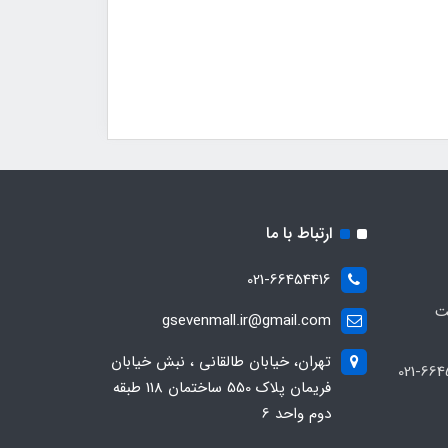
ارتباط با ما
021-66454416
ت
gsevenmall.ir@gmail.com
تهران، خیابان طالقانی ، نبش خیابان
فریمان پلاک 550 ساختمان 118 طبقه
دوم واحد 6