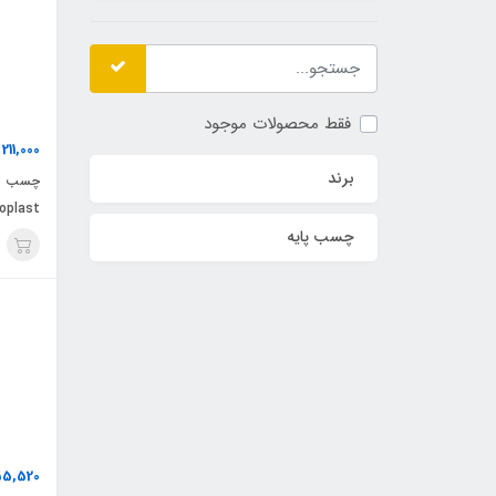
فقط محصولات موجود
211,000
ت
برند
چسب پای
Coloplast کد
چسب پایه
55,520