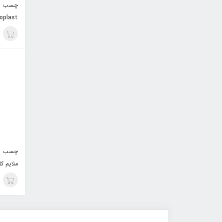
چسب پای
Coloplast کد
چسب پای
1426