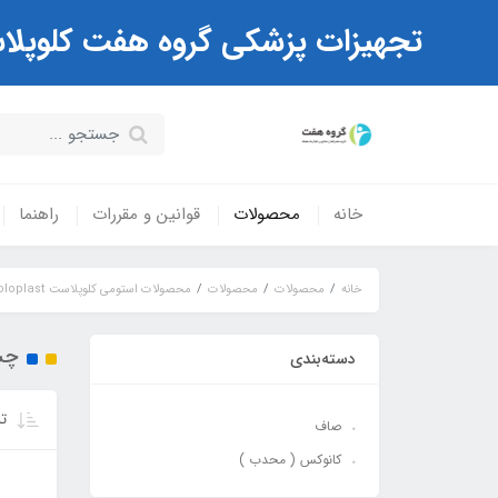
تجهیزات پزشکی گروه هفت کلوپلاست Coloplast ( مرکز تخصصی کیسه های استوم
خانه
محصولات
قوانین و مقررات
راهنما
خانه
محصولات
محصولات
محصولات استومی کلوپلاست Coloplast
چس
دسته‌بندی
تر
صاف
کانوکس ( محدب )