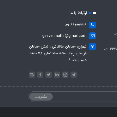
ارتباط با ما
021-66454416
ت
gsevenmall.ir@gmail.com
تهران، خیابان طالقانی ، نبش خیابان
فریمان پلاک 550 ساختمان 118 طبقه
دوم واحد 6
عضویت