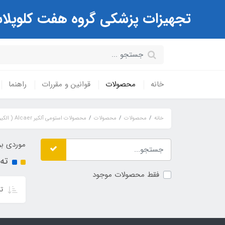
تجهیزات پزشکی گروه هفت کلوپلاست Coloplast ( مرکز تخصصی کیسه های استوم
خانه
محصولات
قوانین و مقررات
راهنما
خانه
محصولات
محصولات
محصولات استومی آلکیر Alcaer ( الکیر ژاپن )
موردی بر
ته
فقط محصولات موجود
تر