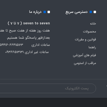
دسترسی سریع
درباره ما
seven to seven
( 7 تا 7 )
خانه
هفت روز هفته از هفت صبح تا هف
محصولات
بعدازظهر پاسخگو شما هستیم.
قوانین و مقررات
ساعات اداری 66415123-66454416-021
راهنما
ساعات غیر اداری 09366513131
فیلم های آموزشی
مراقب از استومی