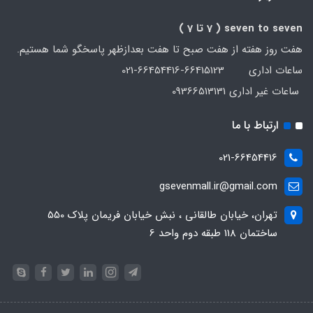
seven to seven
( 7 تا 7 )
هفت روز هفته از هفت صبح تا هفت بعدازظهر پاسخگو شما هستیم.
ساعات اداری 66415123-66454416-021
ساعات غیر اداری 09366513131
ارتباط با ما
021-66454416
gsevenmall.ir@gmail.com
تهران، خیابان طالقانی ، نبش خیابان فریمان پلاک 550
ساختمان 118 طبقه دوم واحد 6