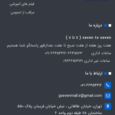
فیلم های آموزشی
مراقب از استومی
درباره ما
seven to seven
( 7 تا 7 )
هفت روز هفته از هفت صبح تا هفت بعدازظهر پاسخگو شما هستیم.
ساعات اداری 66415123-66454416-021
ساعات غیر اداری 09366513131
ارتباط با ما
021-66454416
gsevenmall.ir@gmail.com
تهران، خیابان طالقانی ، نبش خیابان فریمان پلاک 550
ساختمان 118 طبقه دوم واحد 6