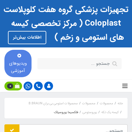
تجهیزات پزشکی گروه هفت کلوپلاست
Coloplast ( مرکز تخصصی کیسه
های استومی و زخم )
اطلاعات بیش‌تر
ویدیوهای
آموزشی
0
خانه
محصولات
محصولات
محصولات استومی بی بران B.BRAUN
کیسه یک تکه
یوروستومی
فلکسیما یوروسیلک