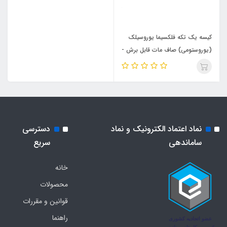
کیسه یک تکه فلکسیما یوروسیلک
(یوروستومی) صاف مات قابل برش -
B.Braun - کد 044914A
نماد اعتماد الکترونیک و نماد
دسترسی
ساماندهی
سریع
خانه
محصولات
قوانین و مقررات
راهنما