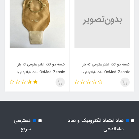
کیسه دو تکه ایلئوستومی ته باز
کیسه دو تکه ایلئوستومی ته باز
OxMed-Zensiv مات فیلتردار با
OxMed-Zensiv مات فیلتردار با
پنجره معاینه،سایز
پنجره معاینه،دریچه خروج هوا و
حلقه100میلیمترD2B10
بست ولکرو،سایز حلقه70میلیمتر
D2B7XV
نماد اعتماد الکترونیک و نماد
دسترسی
ساماندهی
سریع