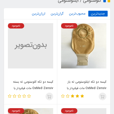
کلوستومی / ایلئوستومی
جدیدترین
محبوب‌ترین
گران‌ترین
ارزان‌ترین
ناموجود
ناموجود
کیسه دو تکه ایلئوستومی ته باز
کیسه دو تکه کلوستومی ته بسته
OxMed-Zensiv مات فیلتردار با
OxMed-Zensiv مات فیلتردار با
پنجره معاینه،دریچه خروج هوا و
پنجره معاینه،سایز
بست ولکرو،سایز حلقه60میلیمتر
حلقه70میلیمترC2B7
D2B6XV
ناموجود
ناموجود