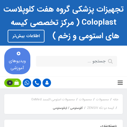
تجهیزات پزشکی گروه هفت کلوپلاست
Coloplast ( مرکز تخصصی کیسه
های استومی و زخم )
اطلاعات بیش‌تر
ویدیوهای
آموزشی
0
خانه
محصولات
محصولات
محصولات استومی اکسمد OxMed
کیسه دو تکه ZENSIV
کلوستومی / ایلئوستومی
دسته‌بندی