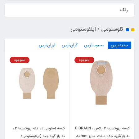
رنگ
کلوستومی / ایلئوستومی
جدیدترین
محبوب‌ترین
گران‌ترین
ارزان‌ترین
ناموجود
ناموجود
کیسه پروکسیما 2 پلاس ، B.BRAUN
کیسه استومی دو تکه پروکسیما 2 ،
ته باز/گیره جدا، مـات، سایز 80mm،
ته باز گیره جدا (ایلئوستومی/