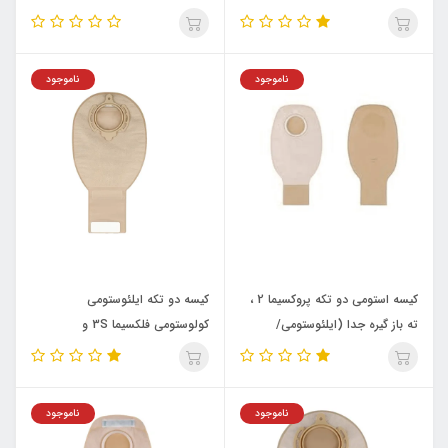
حجم 640ml، با فیلتر (ایلئوستومی/
کولوستومی ) B.BRAUN کد:
کولوستومی )کد 74380A
73360A
ناموجود
ناموجود
کیسه استومی دو تکه پروکسیما 2 ،
كيسه دو تكه ايلئوستومي
ته باز گیره جدا (ایلئوستومی/
كولوستومي فلكسيما 3S و
کولوستومی ) B.BRAUN کد:
B.BRAUN ته باز مات با فيلترHP کد
932055
73350A
ناموجود
ناموجود