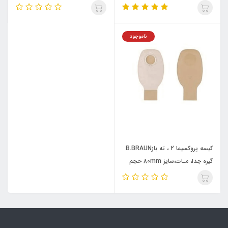
کولوستومی ) B.BRAUN کد:
کد 73180A
73340A
ناموجود
کیسه پروکسیما 2 ، ته بازB.BRAUN
گیره جدا، مـات،سایز 80mm حجم
640ml بدون فیلتر (ایلئوستومی/
کولوستومی ) کد: 73380A