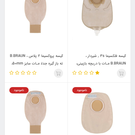
کیسه فلکسیما 3s , شیردار ،
کیسه پروکسیما 2 پلاس ، B.BRAUN
B.BRAUN مـات با دریچه بازبینی،
ته باز گیره جدا، مـات سایز 50mm،
سایز 65mm، حجم 620m
حجم 740ml، با فیلتر(ایلئوستومی/
(یوروستومی) کد934065
کولوستومی )کد 74350A
ناموجود
ناموجود