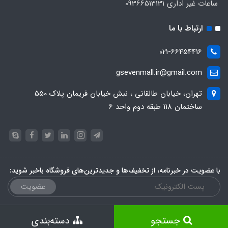
ساعات غیر اداری 09366513131
ارتباط با ما
021-66454416
gsevenmall.ir@gmail.com
تهران، خیابان طالقانی ، نبش خیابان فریمان پلاک 550
ساختمان 118 طبقه دوم واحد 6
با عضویت در خبرنامه، از تخفیف‌ها و جدیدترین‌های فروشگاه باخبر شوید:
عضویت
جستجو
دسته‌بندی
ساخت سایت توسط
پرتال