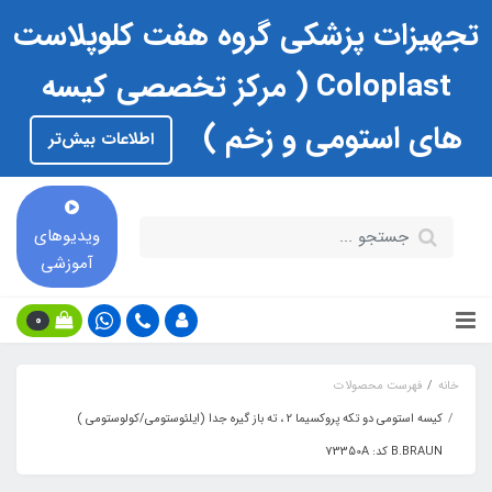
تجهیزات پزشکی گروه هفت کلوپلاست
Coloplast ( مرکز تخصصی کیسه
های استومی و زخم )
اطلاعات بیش‌تر
ویدیوهای
آموزشی
0
خانه
فهرست محصولات
کیسه استومی دو تکه پروکسیما 2 ، ته باز گیره جدا (ایلئوستومی/کولوستومی )
B.BRAUN کد: 73350A