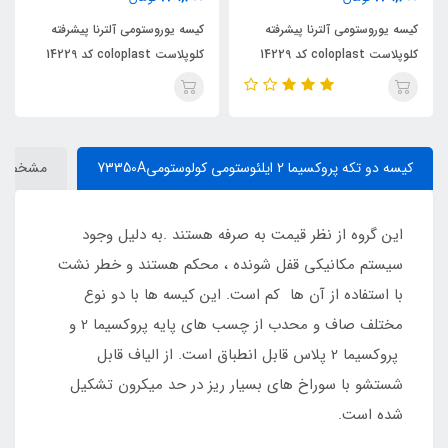
کیسه یوروستومی آلترنا پیشرفته
کیسه یوروستومی آلترنا پیشرفته
کلوپلاست coloplast کد 14229
کلوپلاست coloplast کد 14229
کیسه دو تکه پروکسیما 2 ایلئوستومی کولوستومی73350A
مشخصات
این گروه از نظر قیمت به صرفه هستند .به دلیل وجود
سیستم مکانیکی قفل شونده ، محکم هستند و خطر نشت
با استفاده از آن ها کم است. این کیسه ها با دو نوع
مختلف صاف و محدب از چسب های پایه پروکسیما 2 و
پروکسیما 2 پلاس قابل انطباق است. از الیاف قابل
شستشو با سوراخ های بسیار ریز در حد میکرون تشکیل
شده است.