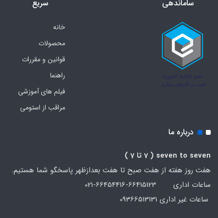
ساماندهی
سریع
خانه
محصولات
قوانین و مقررات
راهنما
فیلم های آموزشی
مراقب از استومی
درباره ما
seven to seven
( 7 تا 7 )
هفت روز هفته از هفت صبح تا هفت بعدازظهر پاسخگو شما هستیم.
ساعات اداری 66415123-66454416-021
ساعات غیر اداری 09366513131