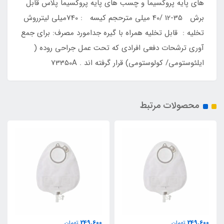
های پایه پروکسیما و چسب های پایه پروکسیما پلاس قابل
برش 35-12 /40 میلی مترحجم کیسه : 740میلی لیترروش
تخلیه : قابل تخلیه همراه با گیره جدامورد مصرف: برای جمع
آوری ترشحات دفعی افرادی که تحت عمل جراحی روده (
ایلئوستومی/ کولوستومی) قرار گرفته اند . 73350A
محصولات مرتبط
249,600
249,600
تومان
تومان