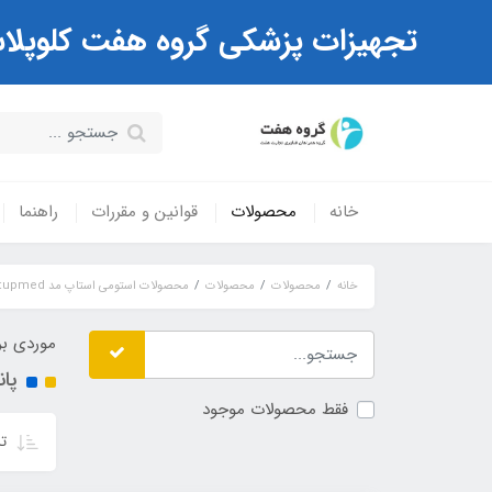
تجهیزات پزشکی گروه هفت کلوپلاست Coloplast ( مرکز تخصصی کیسه های استوم
خانه
محصولات
قوانین و مقررات
راهنما
خانه
محصولات
محصولات
محصولات استومی استاپ مد Ostupmed
موردی بر
پا
فقط محصولات موجود
تر