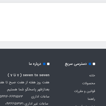
دسترسی سریع
درباره ما
seven to seven
( 7 تا 7 )
خانه
هفت روز هفته از هفت صبح تا هف
محصولات
بعدازظهر پاسخگو شما هستیم.
قوانین و مقررات
ساعات اداری 66415123-66454416-021
راهنما
ساعات غیر اداری 09366513131