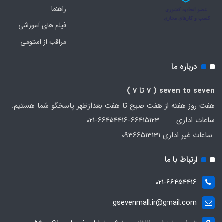
راهنما
فیلم های آموزشی
مراقب از استومی
درباره ما
seven to seven
( 7 تا 7 )
هفت روز هفته از هفت صبح تا هفت بعدازظهر پاسخگو شما هستیم.
ساعات اداری 66415123-66454416-021
ساعات غیر اداری 09366513131
ارتباط با ما
021-66454416
gsevenmall.ir@gmail.com