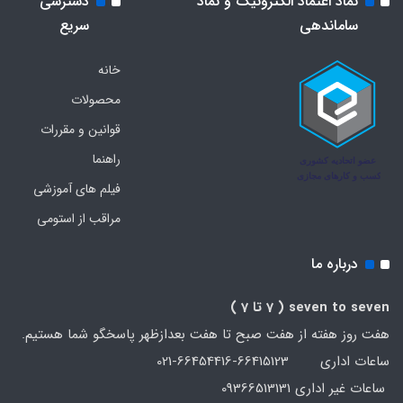
نماد اعتماد الکترونیک و نماد
دسترسی
ساماندهی
سریع
خانه
محصولات
قوانین و مقررات
راهنما
فیلم های آموزشی
مراقب از استومی
درباره ما
seven to seven
( 7 تا 7 )
هفت روز هفته از هفت صبح تا هفت بعدازظهر پاسخگو شما هستیم.
ساعات اداری 66415123-66454416-021
ساعات غیر اداری 09366513131