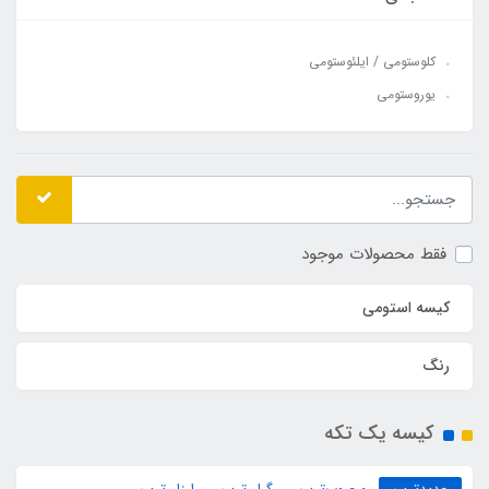
کلوستومی / ایلئوستومی
یوروستومی
فقط محصولات موجود
کیسه استومی
رنگ
کیسه یک تکه