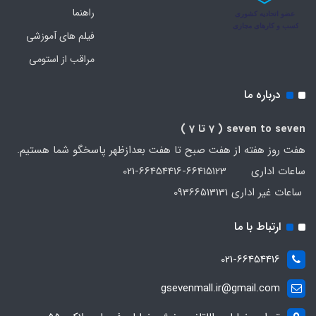
راهنما
فیلم های آموزشی
مراقب از استومی
درباره ما
seven to seven
( 7 تا 7 )
هفت روز هفته از هفت صبح تا هفت بعدازظهر پاسخگو شما هستیم.
ساعات اداری 66415123-66454416-021
ساعات غیر اداری 09366513131
ارتباط با ما
021-66454416
gsevenmall.ir@gmail.com