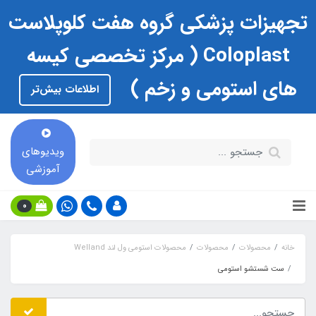
تجهیزات پزشکی گروه هفت کلوپلاست
Coloplast ( مرکز تخصصی کیسه
های استومی و زخم )
اطلاعات بیش‌تر
ویدیوهای
آموزشی
0
خانه
محصولات
محصولات
محصولات استومی ول لند Welland
ست شستشو استومی