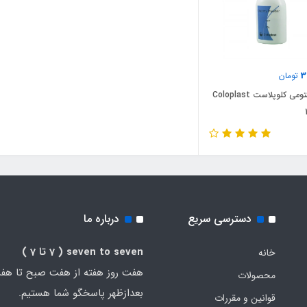
3
تومان
پودر استومی کلوپلاست Coloplast
دسترسی سریع
درباره ما
seven to seven
( 7 تا 7 )
خانه
هفت روز هفته از هفت صبح تا هف
محصولات
بعدازظهر پاسخگو شما هستیم.
قوانین و مقررات