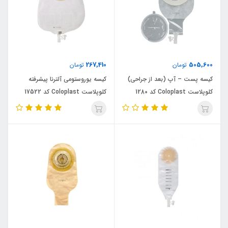
267,410
505,600
تومان
تومان
کیسه پست – آپ (بعد از جراحی)
کیسه یوروستومی آلترنا پیشرفته
کلوپلاست Coloplast کد 1280
کلوپلاست Coloplast کد 17522