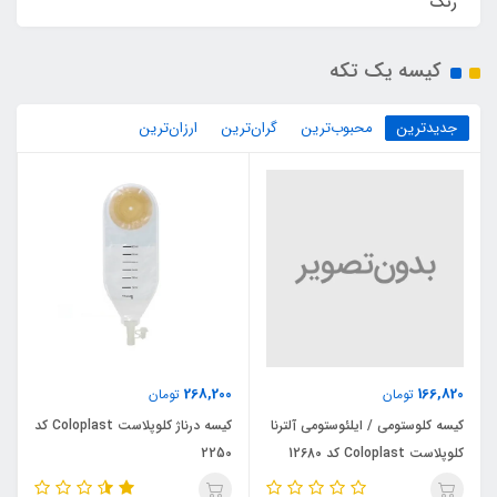
رنگ
کیسه یک تکه
جدیدترین
محبوب‌ترین
گران‌ترین
ارزان‌ترین
268,200
166,820
تومان
تومان
کیسه کلوستومی / ایلئوستومی آلترنا
کیسه درناژ کلوپلاست Coloplast کد
کلوپلاست Coloplast کد 12680
2250