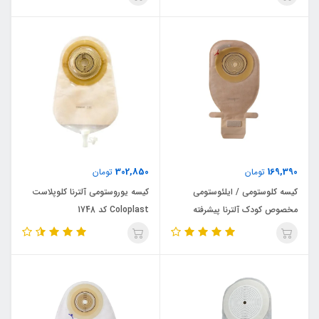
302,850
169,390
تومان
تومان
کیسه کلوستومی / ایلئوستومی
کیسه یوروستومی آلترنا کلوپلاست
مخصوص کودک آلترنا پیشرفته
Coloplast کد 1748
کلوپلاست Coloplast کد 17507