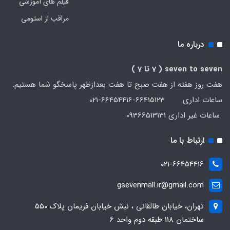
فیلم های آموزشی
مراقب از استومی
درباره ما
seven to seven
( 7 تا 7 )
هفت روز هفته از هفت صبح تا هفت بعدازظهر پاسخگو شما هستیم.
ساعات اداری 66415123-66454416-021
ساعات غیر اداری 09366513131
ارتباط با ما
021-66454416
gsevenmall.ir@gmail.com
تهران، خیابان طالقانی ، نبش خیابان فریمان پلاک 550
ساختمان 118 طبقه دوم واحد 6