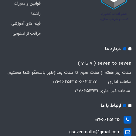
قوانین و مقررات
راهنما
فیلم های آموزشی
مراقب از استومی
درباره ما
seven to seven
( 7 تا 7 )
هفت روز هفته از هفت صبح تا هفت بعدازظهر پاسخگو شما هستیم.
ساعات اداری 66415123-66454416-021
ساعات غیر اداری 09366513131
ارتباط با ما
021-66454416
gsevenmall.ir@gmail.com