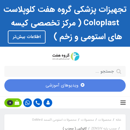
تجهیزات پزشکی گروه هفت کلوپلاست
Coloplast ( مرکز تخصصی کیسه
های استومی و زخم )
اطلاعات بیش‌تر
ویدیوهای آموزشی
0
خانه
محصولات
محصولات
محصولات استومی اکسمد OxMed
چسب پایه ZENSIV
کانوکس ( محدب )