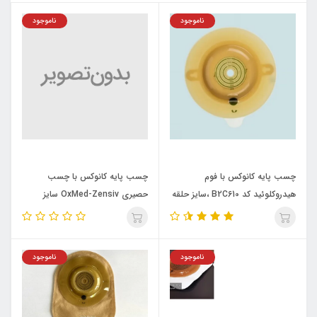
ناموجود
ناموجود
چسب پايه كانوكس با فوم
چسب پایه کانوکس با چسب
هيدروكلوئيد كد B2C610 ،سايز حلقه
حصیری OxMed-Zensiv سایز
60mmقابل برشOxMed کد
حلقه60میلیمتر،قابل برش(قطر
B2C610
استوما10تا55میلیمتر) B2CP610
ناموجود
ناموجود