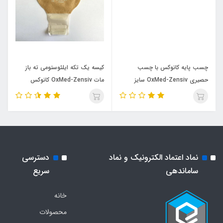
چسب پایه کانوکس با چسب
کیسه یک تکه ایلئوستومی ته باز
حصیری OxMed-Zensiv سایز
مات OxMed-Zensiv کانوکس
حلقه70میلیمتر،قابل برش(قطر
فیلتردار با پنجره معاینه،دریچه خروج
استوما10تا60میلیمتر) B2CP710
هوا و بست ولکرو،قابل برش(قطر
استوما10تا50)D1CLB10XV
نماد اعتماد الکترونیک و نماد
دسترسی
ساماندهی
سریع
خانه
محصولات