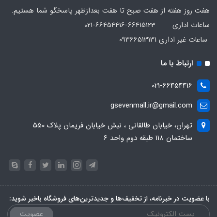
هفت روز هفته از هفت صبح تا هفت بعدازظهر پاسخگو شما هستیم.
ساعات اداری 66415123-66454416-021
ساعات غیر اداری 09366513131
ارتباط با ما
021-66454416
gsevenmall.ir@gmail.com
تهران، خیابان طالقانی ، نبش خیابان فریمان پلاک 550
ساختمان 118 طبقه دوم واحد 6
با عضویت در خبرنامه، از تخفیف‌ها و جدیدترین‌های فروشگاه باخبر شوید:
عضویت