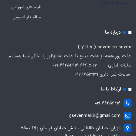
فیلم های آموزشی
مراقب از استومی
درباره ما
seven to seven
( 7 تا 7 )
هفت روز هفته از هفت صبح تا هفت بعدازظهر پاسخگو شما هستیم.
ساعات اداری 66415123-66454416-021
ساعات غیر اداری 09366513131
ارتباط با ما
021-66454416
gsevenmall.ir@gmail.com
تهران، خیابان طالقانی ، نبش خیابان فریمان پلاک 550