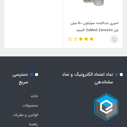
اسپری جداکننده سیلیکون 50 میلی
لیتر OxMed-Zensetiv اکسمد
ZSA2011
نماد اعتماد الکترونیک و نماد
دسترسی
ساماندهی
سریع
خانه
محصولات
قوانین و مقررات
راهنما