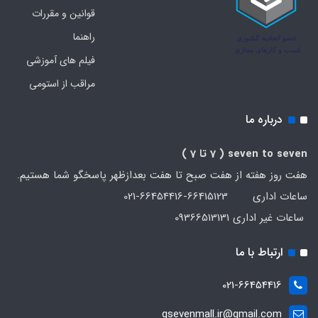
قوانین و مقررات
راهنما
فیلم های آموزشی
مراقب از استومی
درباره ما
seven to seven
( 7 تا 7 )
هفت روز هفته از هفت صبح تا هفت بعدازظهر پاسخگو شما هستیم.
ساعات اداری 66415123-66454416-021
ساعات غیر اداری 09366513131
ارتباط با ما
021-66454416
gsevenmall.ir@gmail.com