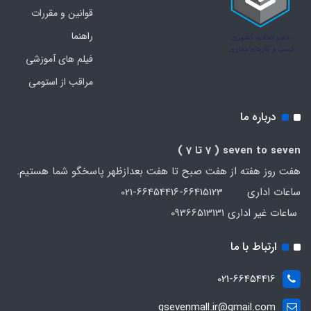
قوانین و مقررات
راهنما
فیلم های آموزشی
مراقب از استومی
درباره ما
seven to seven
( 7 تا 7 )
هفت روز هفته از هفت صبح تا هفت بعدازظهر پاسخگو شما هستیم.
ساعات اداری 66415123-66454416-021
ساعات غیر اداری 09366513131
ارتباط با ما
021-66454416
gsevenmall.ir@gmail.com