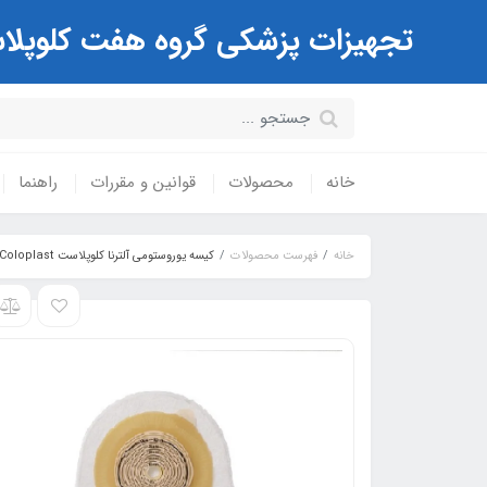
تجهیزات پزشکی گروه هفت کلوپلاست Coloplast ( مرکز تخصصی کیسه های استوم
خانه
محصولات
قوانین و مقررات
راهنما
خانه
فهرست محصولات
کیسه یوروستومی آلترنا کلوپلاست Coloplast کد 5585