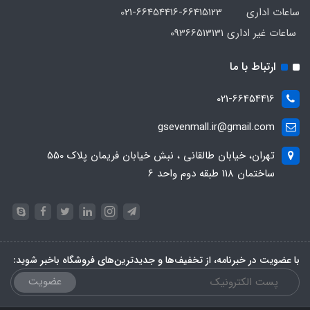
ساعات اداری 66415123-66454416-021
ساعات غیر اداری 09366513131
ارتباط با ما
021-66454416
gsevenmall.ir@gmail.com
تهران، خیابان طالقانی ، نبش خیابان فریمان پلاک 550
ساختمان 118 طبقه دوم واحد 6
با عضویت در خبرنامه، از تخفیف‌ها و جدیدترین‌های فروشگاه باخبر شوید:
عضویت