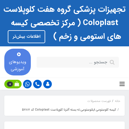
تجهیزات پزشکی گروه هفت کلوپلاست
Coloplast ( مرکز تخصصی کیسه
های استومی و زخم )
اطلاعات بیش‌تر
ویدیوهای
آموزشی
0
خانه
فهرست محصولات
کیسه کلوستومی ایلئوستومی ته بسته آلترنا کلوپلاست Coloplast کد 5787