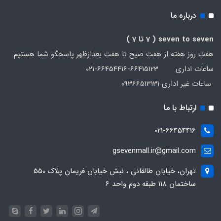
درباره ما
seven to seven
( 7 تا 7 )
هفت روز هفته از هفت صبح تا هفت بعدازظهر پاسخگو شما هستیم.
ساعات اداری 66415123-66454416-021
ساعات غیر اداری 09366513131
ارتباط با ما
021-66454416
gsevenmall.ir@gmail.com
تهران، خیابان طالقانی ، نبش خیابان فریمان پلاک 550
ساختمان 118 طبقه دوم واحد 6