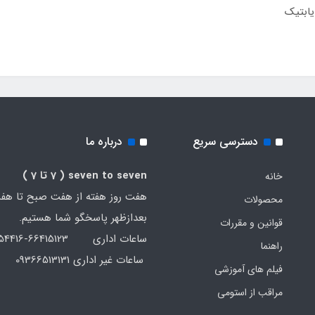
یابتیک
دسترسی سریع
درباره ما
seven to seven
( 7 تا 7 )
خانه
هفت روز هفته از هفت صبح تا هف
محصولات
بعدازظهر پاسخگو شما هستیم.
قوانین و مقررات
ساعات اداری 66415123-66454416-021
راهنما
ساعات غیر اداری 09366513131
فیلم های آموزشی
مراقب از استومی