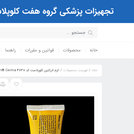
تجهیزات پزشکی گروه هفت کلوپلاست Coloplast ( مرکز تخصصی کیسه های استوم
خانه
محصولات
قوانین و مقررات
راهنما
خانه
فهرست محصولات
کرم اترکتین کلوپلاست کد 4738 Atrac-Tain® Cerma