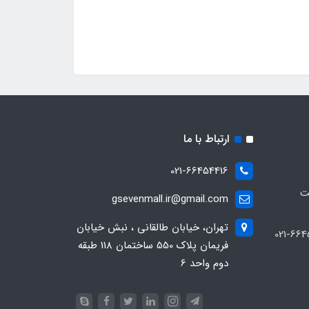
ارتباط با ما
021-66454416
ت
gsevenmall.ir@gmail.com
تهران، خیابان طالقانی ، نبش خیابان
فریمان پلاک 550 ساختمان 118 طبقه
دوم واحد 6