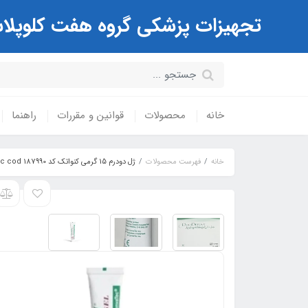
تجهیزات پزشکی گروه هفت کلوپلاست Coloplast ( مرکز تخصصی کیسه های استوم
خانه
محصولات
قوانین و مقررات
راهنما
خانه
فهرست محصولات
ژل دودرم 15 گرمي كنواتك كد 187990 DuoDERM Hydroactive Sterile Gel ConvaTec cod