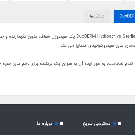
DuoDERM
دیدگاه‌ها
ژل استریل کنواتک DuoDERM Hydroactive Sterile Gel ConvaTec cod 187990
تمام ضخامت، به طور ایده آل به عنوان یک پرکننده برای زخم های حفر
دسترسی سریع
درباره ما