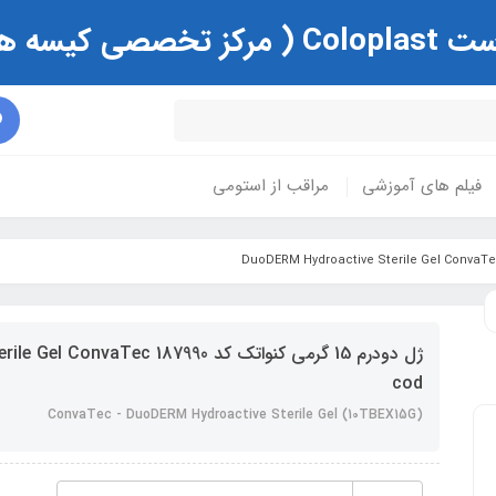
ی و زخم )
فیلم های آموزشی
مراقب از استومی
ژل دودرم 15 گرمي كنواتك كد 7990
cod
ConvaTec - DuoDERM Hydroactive Sterile Gel (10TBEX15G)