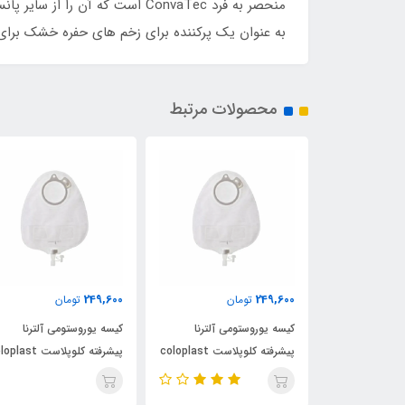
منحصر به فرد ConvaTec است که
به عنوان یک پرکننده برای زخم های حفره خشک برا
محصولات مرتبط
249,600
249,600
ن
تومان
تومان
ی آلترنا
کیسه یوروستومی آلترنا
کیسه یوروستومی آلترنا
پیشرفته کلوپلاست coloplast
پیشرفته کلوپلاست coloplast
پیشرفته کلوپلاست ast
کد 14229
کد 14229