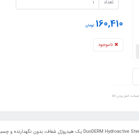
تعداد
160,410
تومان
ناموجود
ضمانت اصل بودن کالا
ژل استریل کنواتک DuoDERM Hydroactive Sterile Gel ConvaTec cod 187990 یک 