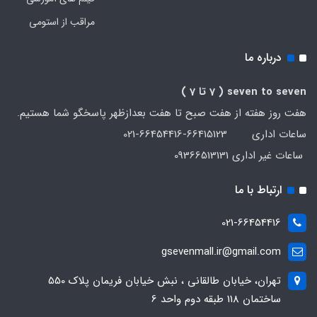
مراقب از استومی
درباره ما
seven to seven
( 7 تا 7 )
هفت روز هفته از هفت صبح تا هفت بعدازظهر پاسخگو شما هستیم.
ساعات اداری 66415123-66454416-021
ساعات غیر اداری 09366513131
ارتباط با ما
021-66454416
gsevenmall.ir@gmail.com
تهران، خیابان طالقانی ، نبش خیابان فریمان پلاک 550
ساختمان 118 طبقه دوم واحد 6