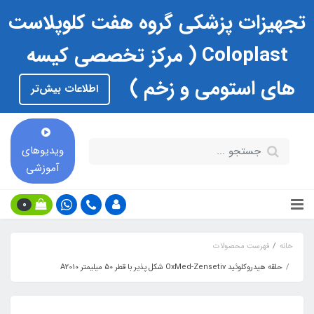
تجهیزات پزشکی گروه هفت کلوپلاست
Coloplast ( مرکز تخصصی کیسه
های استومی و زخم )
اطلاعات بیش‌تر
ویدیوهای
آموزشی
0
خانه
فهرست محصولات
حلقه هیدروکلوئید OxMed-Zensetiv شکل پذیر با قطر 50 میلیمتر A2010