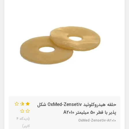
حلقه هیدروکلوئید OxMed-Zensetiv شکل
پذیر با قطر 50 میلیمتر A2010
(دیدگاه 4
OxMed-Zensetiv-A2010
کاربر)