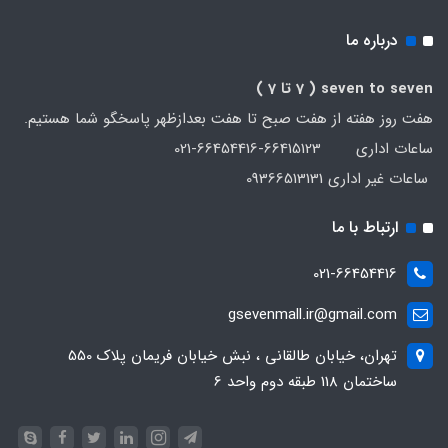
درباره ما
seven to seven
( 7 تا 7 )
هفت روز هفته از هفت صبح تا هفت بعدازظهر پاسخگو شما هستیم.
ساعات اداری 66415123-66454416-021
ساعات غیر اداری 09366513131
ارتباط با ما
021-66454416
gsevenmall.ir@gmail.com
تهران، خیابان طالقانی ، نبش خیابان فریمان پلاک 550
ساختمان 118 طبقه دوم واحد 6