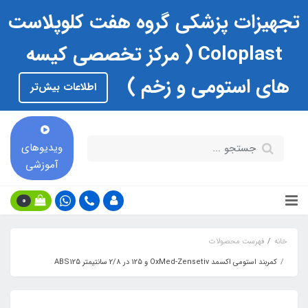
تجهیزات پزشکی گروه هفت کلوپلاست
Coloplast ( مرکز تخصصی کیسه
های استومی و زخم )
اطلاعات بیش‌تر
ویدیوهای
آموزشی
0
خانه
فهرست محصولات
کمربند استومی اکسمد OxMed-Zensetiv و 125 در 2/8 سانتیمتر ABS125