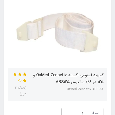
کمربند استومی اکسمد OxMed-Zensetiv و
125 در 2/8 سانتیمتر ABS125
(دیدگاه 2
OxMed-Zensetiv-ABS125
کاربر)
تعداد