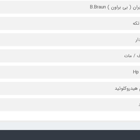
ان ( بی براون ) B.Braun
تکه
ار
 / مات
H
 هیدروکلوئید