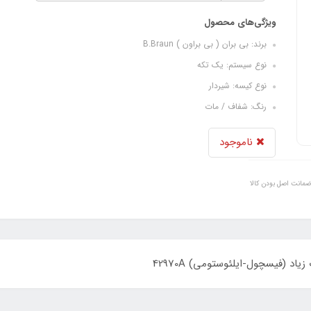
ویژگی‌های محصول
برند: بی بران ( بی براون ) B.Braun
نوع سیستم: یک تکه
نوع کیسه: شیردار
رنگ: شفاف / مات
ناموجود
ضمانت اصل بودن کالا
د (فیسچول-ایلئوستومی) 42970A