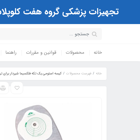
تجهیزات پزشکی گروه هفت کلوپلاست Coloplast ( مرکز تخصصی کیسه های استوم
خانه
محصولات
قوانین و مقررات
راهنما
خانه
فهرست محصولات
کیسه استومی یک تکه فلکسیما شیردار برای ترشحات زیادB.BAUAN (فیسچول-ا