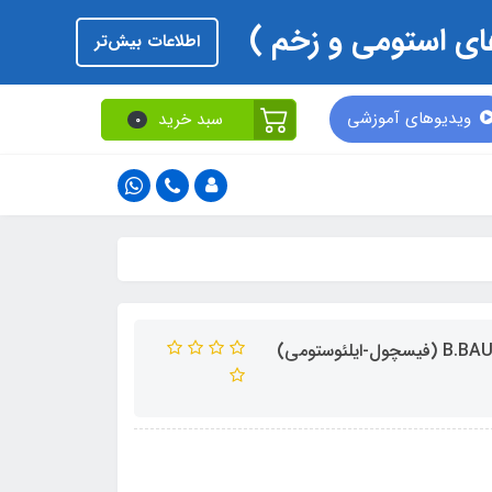
اطلاعات بیش‌تر
ویدیوهای آموزشی
سبد خرید
0
کیسه استومی یک تکه فلکسیما شیردار برای ترشحات زیادB.BAUAN (فیسچول-ایلئوستومی)