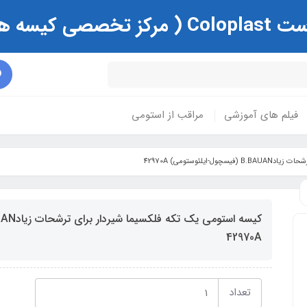
ی و زخم )
فیلم های آموزشی
مراقب از استومی
یلئوستومی) 42970A
42970A
تعداد