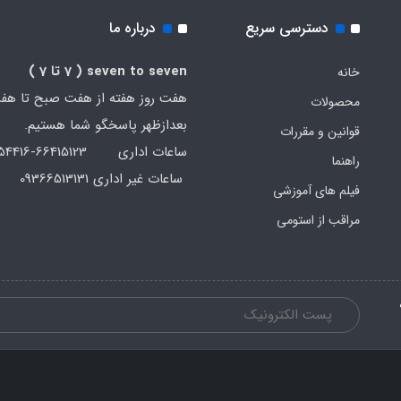
دسترسی سریع
درباره ما
seven to seven
( 7 تا 7 )
خانه
هفت روز هفته از هفت صبح تا هف
محصولات
بعدازظهر پاسخگو شما هستیم.
قوانین و مقررات
ساعات اداری 66415123-66454416-021
راهنما
ساعات غیر اداری 09366513131
فیلم های آموزشی
مراقب از استومی