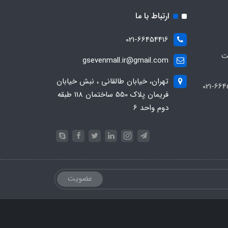
ارتباط با ما
021-66454416
ت
gsevenmall.ir@gmail.com
تهران، خیابان طالقانی ، نبش خیابان
فریمان پلاک 550 ساختمان 118 طبقه
دوم واحد 6
عضویت