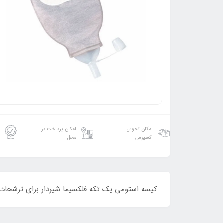
امکان تحویل
امکان پرداخت در
اکسپرس
محل
کیسه استومی یک تکه فلکسیما شیردار برای ترشحات زیا