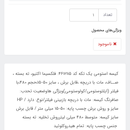
تعداد
ویژگی‌های محصول
ناموجود
کیسه استومی یک تکه کد 4612115: فلکسیما اکتیو، ته بسته ،
صــاف، مات با دریچه ،قابل برش ، سایز 50-15،حجم 480،با
فیلتر (ایلئوستومی/کولوستومی)ویژگی هاوضعیت تحدب:
صافرنگ کیسه: مات با دریچه بازبینی فیلتر/نوع: دارد / HP
سایز و روش برش چسب پایه: 50-15 میلی متر / قابل برش
سایز کیسه: متوسط 480 میلی لیترروش تخلیه: ته بسته
جنس چسب پایه: تمام هیدروکلوئید