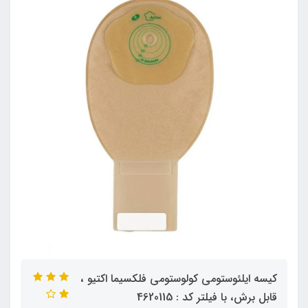
کیسه ایلئوستومی کولوستومی فلکسیما اکتیو ،
قابل برش، با فیلتر کد : 4620115