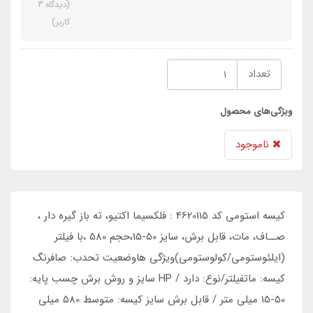
(دیدگاه 3
کاربر)
تعداد
ویژگی‌های محصول
ناموجود
کیسه استومی کد 4620115 : فلکسیما اکتیو، ته باز گیره دار ،
صــاف، مات، قابل برش، سایز 50-15،حجم 580 ،با فیلتر
(ایلئوستومی/کولوستومی)ویژگی هاوضعیت تحدب: صافرنگ
کیسه: ماتفیلتر/نوع: دارد / HP سایز و روش برش چسب پایه:
50-15 میلی متر / قابل برش سایز کیسه: متوسط 580 میلی