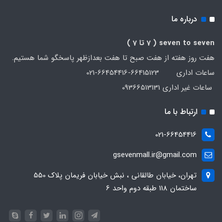
درباره ما
seven to seven
( 7 تا 7 )
هفت روز هفته از هفت صبح تا هفت بعدازظهر پاسخگو شما هستیم.
ساعات اداری 66415123-66454416-021
ساعات غیر اداری 09366513131
ارتباط با ما
021-66454416
gsevenmall.ir@gmail.com
تهران، خیابان طالقانی ، نبش خیابان فریمان پلاک 550
ساختمان 118 طبقه دوم واحد 6