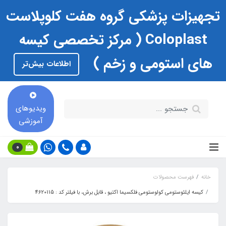
تجهیزات پزشکی گروه هفت کلوپلاست
Coloplast ( مرکز تخصصی کیسه
های استومی و زخم )
اطلاعات بیش‌تر
ویدیوهای
آموزشی
0
خانه
فهرست محصولات
کیسه ایلئوستومی کولوستومی فلکسیما اکتیو ، قابل برش، با فیلتر کد : 4620115