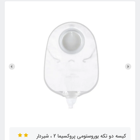
کیسه دو تکه یوروستومی پروکسیما 2 ، شیردار