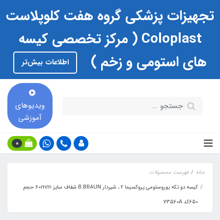
تجهیزات پزشکی گروه هفت کلوپلاست
Coloplast ( مرکز تخصصی کیسه
های استومی و زخم )
اطلاعات بیش‌تر
ویدیوهای
آموزشی
0
خانه
فهرست محصولات
کیسه دو تکه یوروستومی پروکسیما 2 ، شیردار B.BRAUN شفاف سایز 60mm حجم
650کد 73560A