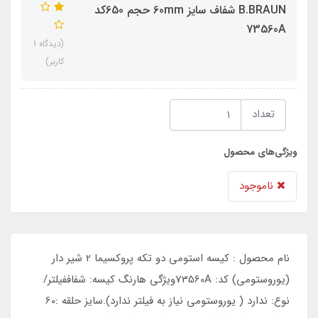
B.BRAUN شفاف سایز 60mm حجم 650کد
73560A
(دیدگاه 1
کاربر)
تعداد
ویژگی‌های محصول
ناموجود
نام محصول : کیسه استومی دو تکه پروکسیما 2 شیر دار
(یوروستومی) کد: 73560Aویژگی هارنگ کیسه: شفاففیلتر/
نوع: ندارد ( یوروستومی نیاز به فیلتر ندارد).سایز حلقه :60