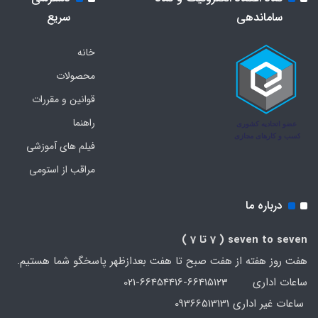
ساماندهی
سریع
خانه
محصولات
قوانین و مقررات
راهنما
فیلم های آموزشی
مراقب از استومی
درباره ما
seven to seven
( 7 تا 7 )
هفت روز هفته از هفت صبح تا هفت بعدازظهر پاسخگو شما هستیم.
ساعات اداری 66415123-66454416-021
ساعات غیر اداری 09366513131