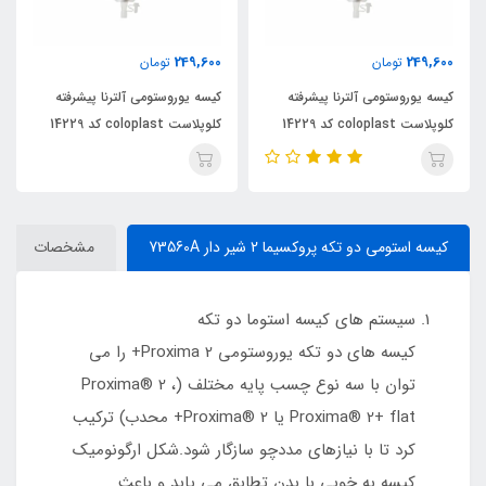
249,600
249,600
تومان
تومان
کیسه یوروستومی آلترنا پیشرفته
کیسه یوروستومی آلترنا پیشرفته
کلوپلاست coloplast کد 14229
کلوپلاست coloplast کد 14229
کیسه استومی دو تکه پروکسیما 2 شیر دار 73560A
مشخصات
سیستم های کیسه استوما دو تکه
کیسه های دو تکه یوروستومی Proxima 2+ را می
توان با سه نوع چسب پایه مختلف (Proxima® 2 ،
Proxima® 2+ flat یا Proxima® 2+ محدب) ترکیب
کرد تا با نیازهای مددچو سازگار شود.شکل ارگونومیک
کیسه به خوبی با بدن تطابق می یابد و باعث