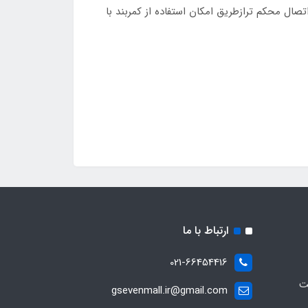
که کیسه و چسب پایه در یکدیگر به خوبی قفل می شوند و3- در نهایت حتی اتصال محکم ترازطریق امکان استفاده از کمربند با
ارتباط با ما
021-66454416
ت
gsevenmall.ir@gmail.com