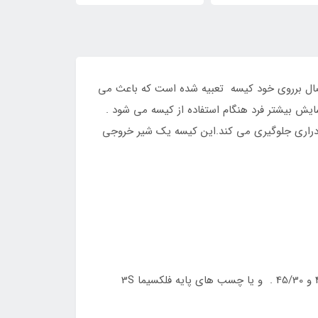
شود. یک سیستم راهنما جهت این اتصال برروی خود کیسه تعبیه شده است که باعث می
یش بیشتر فرد هنگام استفاده از کیسه می شود .
 ادراری جلوگیری می کند.این کیسه یک شیر خروجی
45 میلی متر قابل اتصال با چسب های پایه فلکسیما 3S صاف: قابل برش 30-15 ، یا از قبل بریده شده سایز 45/20 و 45/25 و 45/30 . و یا چسب های پایه فلکسیما 3S