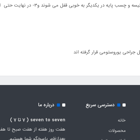
،2- افزایش ایمنی از طریق کلیک صدا دار وقتی 
 جراحی یوروستومی قرار گرفته اند
دسترسی سریع
درباره ما
seven to seven
( 7 تا 7 )
خانه
هفت روز هفته از هفت صبح تا هف
محصولات
بعدازظهر پاسخگو شما هستیم.