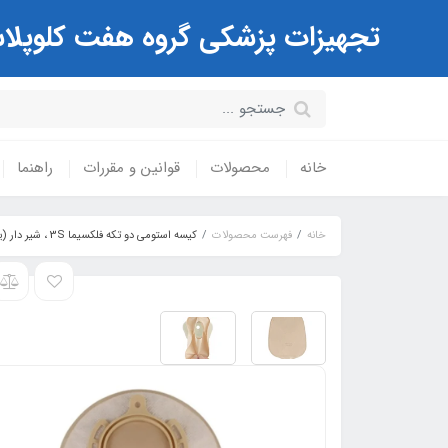
تجهیزات پزشکی گروه هفت کلوپلاست Coloplast ( مرکز تخصصی کیسه های استوم
خانه
محصولات
قوانین و مقررات
راهنما
خانه
فهرست محصولات
کیسه استومی دو تکه فلکسیما 3S ، شیر دار (یوروستومی) کد: 934045