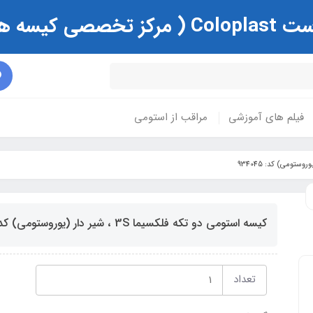
ی و زخم )
فیلم های آموزشی
مراقب از استومی
کیسه استومی دو تکه فلکسیما 3S ، شیر دار (یوروستومی) کد: 934045
تعداد