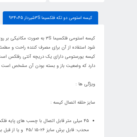
کیسه استومی دو تکه فلکسیما 3Sشیردار 934045
شود استفاده از آن برای مصرف کننده راحت و مطمئن
کیسه یورستومی دارای یک دریچه آنتی رفلکس است که
دارد که وضعیت باز و بسته بودن آن مشخص است . ا
ویژگی ها :
سایز حلقه اتصال کیسه :
محدب: قابل برش سایز 26-15 /45 و یا از قبل بریده شده سایز 45/20 و 45/25