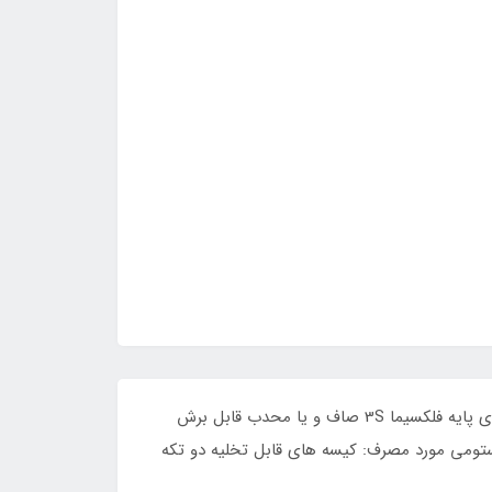
ویژگی هارنگ کیسه: شفاف فیلتر/نوع: ندارد ( یوروستومی نیاز به فیلتر ندارد).سایز حلقه :65 میلی متر قابل انطباق: با چسب های پایه فلکسیما 3S صاف و یا محدب قابل برش
خلیه: قابل تخلیه از طریق شیر یوروستومی مورد مصرف: کیسه های قابل تخلیه دو تکه