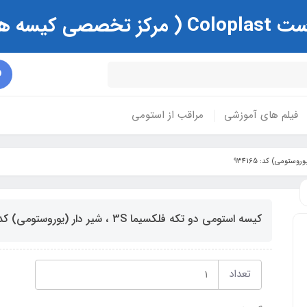
ی و زخم )
فیلم های آموزشی
مراقب از استومی
کیسه استومی دو تکه فلکسیما 3S ، شیر دار (یوروستومی) کد: 934165
تعداد