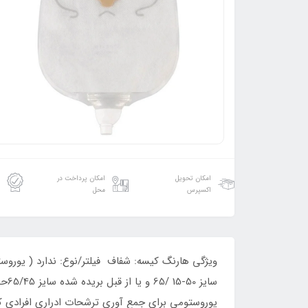
امکان تحویل
امکان پرداخت در
اکسپرس
محل
یوروستومی برای جمع آوری ترشحات ادراری افرادی 