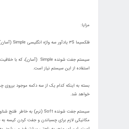
مزایا:
فلکسیما 3S یادآور سه واژه انگلیسی Simple (آسان) ، Soft (نرم) و Secure (محکم و مطمئن) است.
سیستم جفت شونده Simple (آ
استفاده از این سیستم نیاز است.
بسته به اینکه کدام یک از سه دکمه موجود برروی چس
خواهد شد.
سیستم جفت شونده Soft (نرم)
مکانیکی لازم برای چسباندن و جفت کردن کیسه به ج
است. این امر منجر به راحتی بیشتر فرد می شود. ب