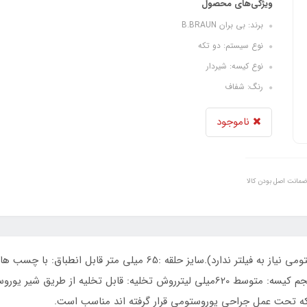
ویژگی‌های محصول
برند: بی بران B.BRAUN
نوع سیستم: دو تکه
نوع کیسه: شیردار
رنگ: شفاف
ناموجود
ضمانت اصل بودن کالا
سایز 50-15 /65 و یا از قبل بریده شده سایز 65/45حجم کیسه: متوسط 620میلی لیترروش ت
که تحت عمل جراحی یوروستومی قرار گرفته اند مناسب است.