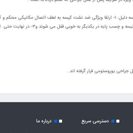
سیستم جفت شونده Secure (محکم و مطمئن) به سه دلیل: 1- ارتقا ویژگی ضد نشت کیسه به لطف 
،2- افزایش ایمنی از طریق کلیک صدا دار وقتی 
جراحی یوروستومی قرار گرفته اند .
دسترسی سریع
درباره ما