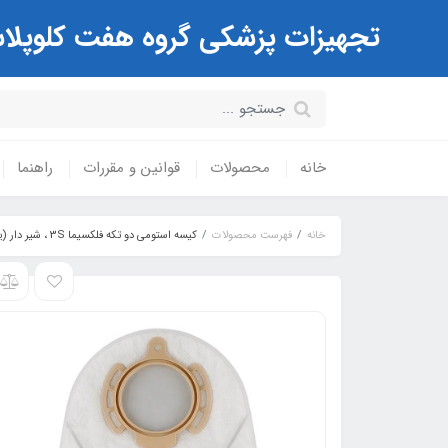
تجهیزات پزشکی گروه هفت کلوپلاست Coloplast ( مرکز تخصصی کیسه های استوم
خانه
محصولات
قوانین و مقررات
راهنما
خانه
فهرست محصولات
کیسه استومی دو تکه فلکسیما 3S ، شیر دار (یوروستومی) کد: 934165