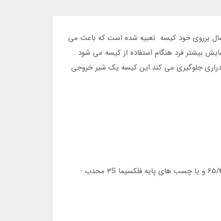
شود. یک سیستم راهنما جهت این اتصال برروی خود کیسه تعبیه شده است که باعث می
یش بیشتر فرد هنگام استفاده از کیسه می شود .
 ادراری جلوگیری می کند.این کیسه یک شیر خروجی
65میلی متر قابل اتصال به چسب های پایه فلکسیما 3S صاف : قابل برش سایز 50-15 /65 و یا از قبل بریده شده سایز 65/45 و یا چسب های پایه فلکسیما 3S محدب :