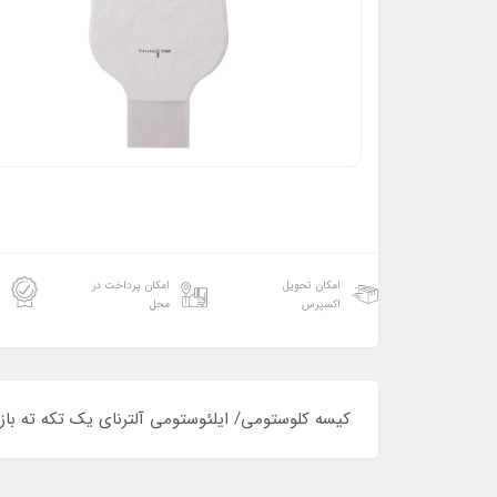
امکان تحویل
امکان پرداخت در
اکسپرس
محل
کیسه کلوستومی/ ایلئوستومی آلترنای یک تکه ته ب