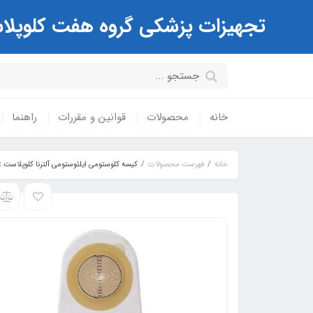
تجهیزات پزشکی گروه هفت کلوپلاست Coloplast ( مرکز تخصصی کیسه های استوم
خانه
محصولات
قوانین و مقررات
راهنما
خانه
فهرست محصولات
کیسه کلوستومی ایلئوستومی آلترنا کلوپلاست Coloplast کد 5985