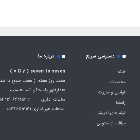
دسترسی سریع
درباره ما
seven to seven
( 7 تا 7 )
خانه
هفت روز هفته از هفت صبح تا هف
محصولات
بعدازظهر پاسخگو شما هستیم.
قوانین و مقررات
ساعات اداری 66415123-66454416-021
راهنما
ساعات غیر اداری 09366513131
فیلم های آموزشی
مراقب از استومی