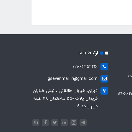
ارتباط با ما
021-66454416
ت
gsevenmall.ir@gmail.com
تهران، خیابان طالقانی ، نبش خیابان
فریمان پلاک 550 ساختمان 118 طبقه
دوم واحد 6