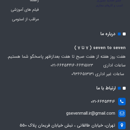
فیلم های آموزشی
مراقب از استومی
درباره ما
seven to seven
( 7 تا 7 )
هفت روز هفته از هفت صبح تا هفت بعدازظهر پاسخگو شما هستیم.
ساعات اداری 66415123-66454416-021
ساعات غیر اداری 09366513131
ارتباط با ما
021-66454416
gsevenmall.ir@gmail.com
تهران، خیابان طالقانی ، نبش خیابان فریمان پلاک 550