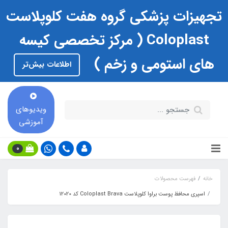
تجهیزات پزشکی گروه هفت کلوپلاست
Coloplast ( مرکز تخصصی کیسه
های استومی و زخم )
اطلاعات بیش‌تر
ویدیوهای
آموزشی
0
خانه
فهرست محصولات
اسپری محافظ پوست براوا کلوپلاست Coloplast Brava کد 12020