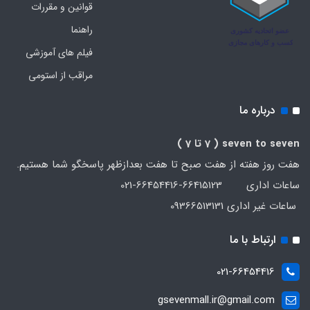
قوانین و مقررات
راهنما
فیلم های آموزشی
مراقب از استومی
درباره ما
seven to seven
( 7 تا 7 )
هفت روز هفته از هفت صبح تا هفت بعدازظهر پاسخگو شما هستیم.
ساعات اداری 66415123-66454416-021
ساعات غیر اداری 09366513131
ارتباط با ما
021-66454416
gsevenmall.ir@gmail.com