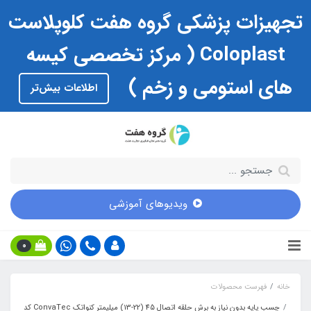
تجهیزات پزشکی گروه هفت کلوپلاست
Coloplast ( مرکز تخصصی کیسه
های استومی و زخم )
اطلاعات بیش‌تر
ویدیوهای آموزشی
0
خانه
فهرست محصولات
چسب پایه بدون نیاز به برش حلقه اتصال 45 (22-13) میلیمتر کنواتک ConvaTec کد