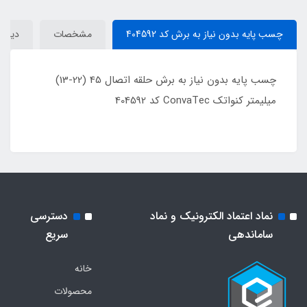
چسب پایه بدون نیاز به برش کد 404592
مشخصات
دیدگاه
چسب پایه بدون نیاز به برش حلقه اتصال 45 (22-13)
میلیمتر کنواتک ConvaTec کد 404592
نماد اعتماد الکترونیک و نماد
دسترسی
ساماندهی
سریع
خانه
محصولات