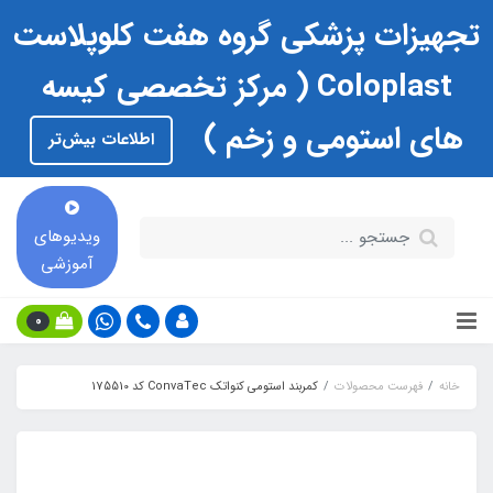
تجهیزات پزشکی گروه هفت کلوپلاست
Coloplast ( مرکز تخصصی کیسه
های استومی و زخم )
اطلاعات بیش‌تر
ویدیوهای
آموزشی
0
خانه
فهرست محصولات
کمربند استومی کنواتک ConvaTec کد 175510