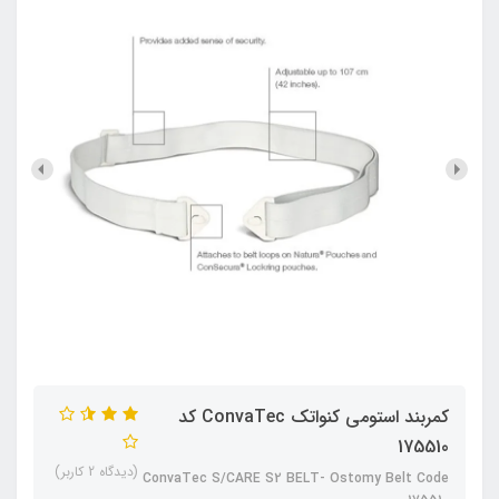
کمربند استومی کنواتک ConvaTec کد
175510
(دیدگاه 2 کاربر)
ConvaTec S/CARE S2 BELT- Ostomy Belt Code