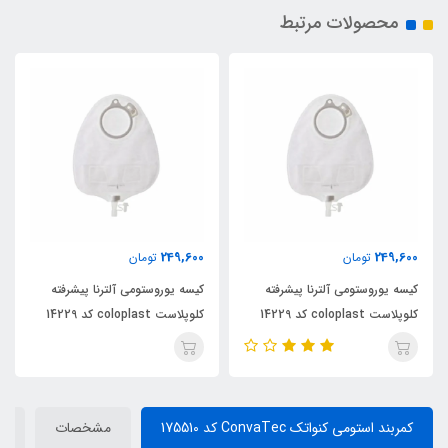
محصولات مرتبط
249,600
249,600
تومان
تومان
کیسه یوروستومی آلترنا پیشرفته
کیسه یوروستومی آلترنا پیشرفته
کلوپلاست coloplast کد 14229
کلوپلاست coloplast کد 14229
کمربند استومی کنواتک ConvaTec کد 175510
مشخصات
د