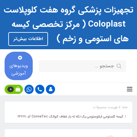
تجهیزات پزشکی گروه هفت کلوپلاست
Coloplast ( مرکز تخصصی کیسه
های استومی و زخم )
اطلاعات بیش‌تر
ویدیوهای
آموزشی
0
خانه
فهرست محصولات
كيسه كلستومي ايلئوستومي يك تكه ته باز شفاف كنواتك ConvaTec كد 22771