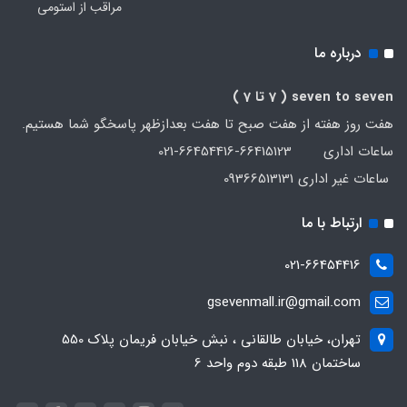
مراقب از استومی
درباره ما
seven to seven
( 7 تا 7 )
هفت روز هفته از هفت صبح تا هفت بعدازظهر پاسخگو شما هستیم.
ساعات اداری 66415123-66454416-021
ساعات غیر اداری 09366513131
ارتباط با ما
021-66454416
gsevenmall.ir@gmail.com
تهران، خیابان طالقانی ، نبش خیابان فریمان پلاک 550
ساختمان 118 طبقه دوم واحد 6