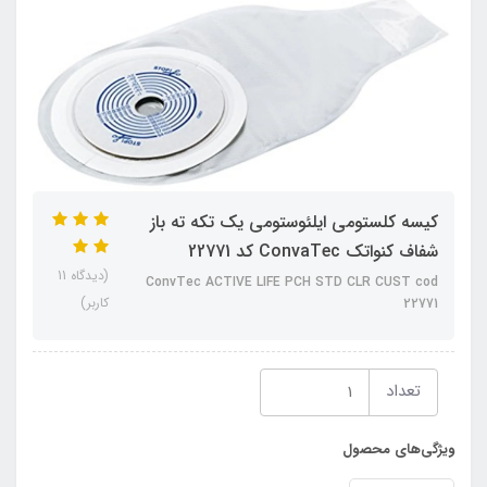
كيسه كلستومي ايلئوستومي يك تكه ته باز
شفاف كنواتك ConvaTec كد 22771
(دیدگاه 11
ConvTec ACTIVE LIFE PCH STD CLR CUST cod
کاربر)
22771
تعداد
ویژگی‌های محصول