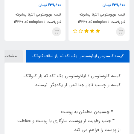
249,600
249,600
تومان
تومان
کیسه یوروستومی آلترنا پیشرفته
کیسه یوروستومی آلترنا پیشرفته
کلوپلاست coloplast کد 14229
کلوپلاست coloplast کد 14229
كيسه كلستومي ايلئوستومي يك تكه ته باز شفاف كنواتك
مشخصات
کیسه کلوستومی / ایلئوستومی یک تکه ته باز کنواتک .
کیسه و چسب قابل جداشدن از یکدیگر نیستند.
* چسبیدن مطمئن به پوست
* جذب رطوبت از پوست، سازگاری با پوست و حفاظت
از پوست را فراهم می کند.