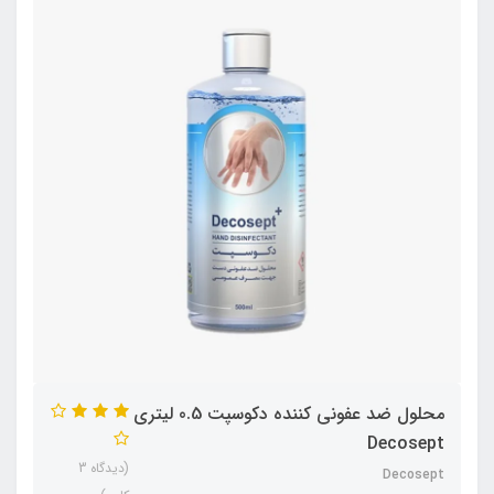
محلول ضد عفوني كننده دكوسپت 0.5 ليتري
Decosept
(دیدگاه 3
Decosept