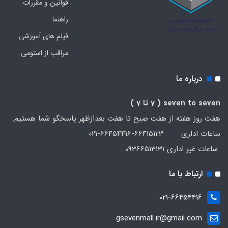
قوانین و مقررات
راهنما
فیلم های آموزشی
مراقب از استومی
درباره ما
seven to seven
( 7 تا 7 )
هفت روز هفته از هفت صبح تا هفت بعدازظهر پاسخگو شما هستیم.
ساعات اداری 66415123-66454416-021
ساعات غیر اداری 09366513131
ارتباط با ما
021-66454416
gsevenmall.ir@gmail.com