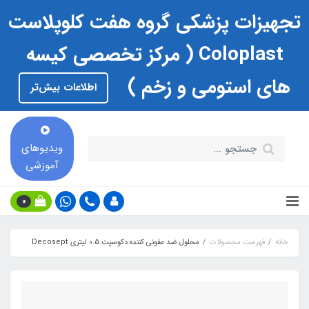
تجهیزات پزشکی گروه هفت کلوپلاست
Coloplast ( مرکز تخصصی کیسه
های استومی و زخم )
اطلاعات بیش‌تر
ویدیوهای
آموزشی
0
خانه
فهرست محصولات
محلول ضد عفوني كننده دكوسپت 0.5 ليتري Decosept