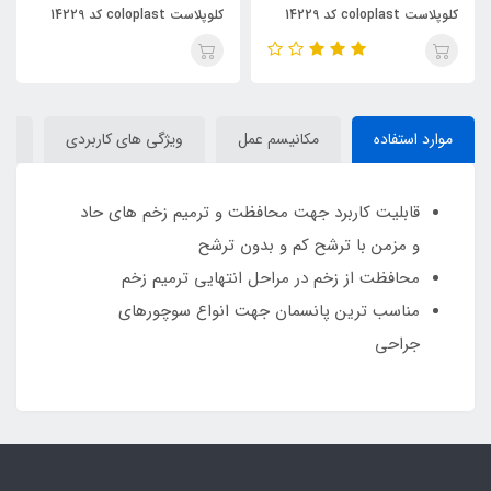
کلوپلاست coloplast کد 14229
کلوپلاست coloplast کد 14229
موارد استفاده
مکانیسم عمل
ويژگي هاي كاربردي
مش
قابلیت کاربرد جهت محافظت و ترمیم زخم ‏های حاد
و مزمن با ترشح کم و بدون ترشح
محافظت از زخم در مراحل انتهایی ترمیم زخم
مناسب ‏ترین پانسمان جهت انواع سوچورهای
جراحی