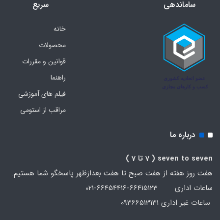
ساماندهی
سریع
خانه
محصولات
قوانین و مقررات
راهنما
فیلم های آموزشی
مراقب از استومی
درباره ما
seven to seven
( 7 تا 7 )
هفت روز هفته از هفت صبح تا هفت بعدازظهر پاسخگو شما هستیم.
ساعات اداری 66415123-66454416-021
ساعات غیر اداری 09366513131