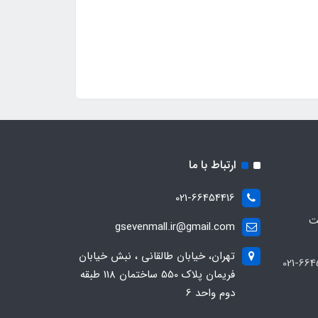
ارتباط با ما
021-66454416
ت
gsevenmall.ir@gmail.com
تهران، خیابان طالقانی ، نبش خیابان
فریمان پلاک 550 ساختمان 118 طبقه
دوم واحد 6