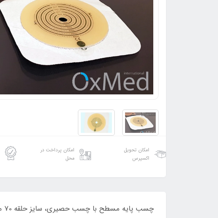
امکان تحویل
امکان پرداخت در
اکسپرس
محل
چسب پایه مسطح با چسب حصیری، سایز حلقه 70 میلیمتر قابل برش(قطر استوما10تا65 میلیمتر)B2P710