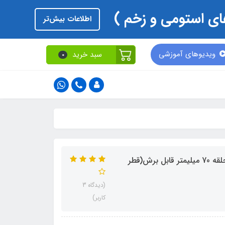
اطلاعات بیش‌تر
ویدیوهای آموزشی
سبد خرید
0
چسب پایه مسطح با چسب حصیری OxMed-Zensiv سایز حلقه 70 میلیمتر قابل برش(قطر
(دیدگاه 3
کاربر)