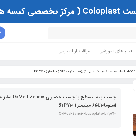
ی و زخم )
فیلم های آموزشی
مراقب از استومی
استوما10تا65 میلیمتر) B2P710
OxMed-Zensiv-baseplate-b2p710