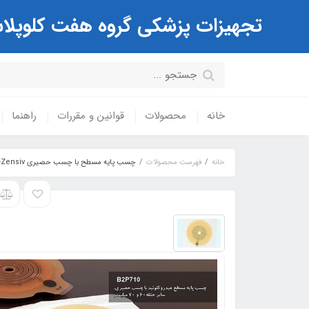
تجهیزات پزشکی گروه هفت کلوپلاست Coloplast ( مرکز تخصصی کیسه های استوم
خانه
محصولات
قوانین و مقررات
راهنما
خانه
فهرست محصولات
چسب پایه مسطح با چسب حصیری OxMed-Zensiv سایز حلقه 70 میلیمتر قابل برش(قطر استوما10تا65 میلیمتر) B2P710