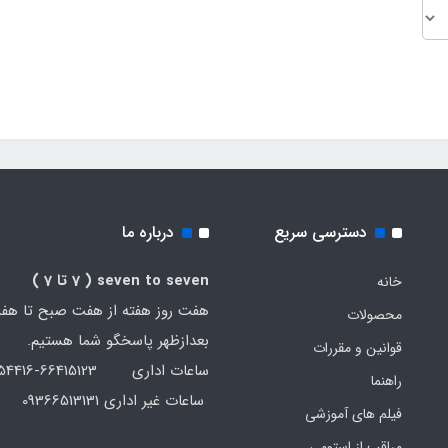
دسترسی سریع
درباره ما
seven to seven
( 7 تا 7 )
خانه
هفت روز هفته از هفت صبح تا هف
محصولات
بعدازظهر پاسخگو شما هستیم.
قوانین و مقررات
ساعات اداری 66415123-66454416-021
راهنما
ساعات غیر اداری 09366513131
فیلم های آموزشی
مراقب از استومی