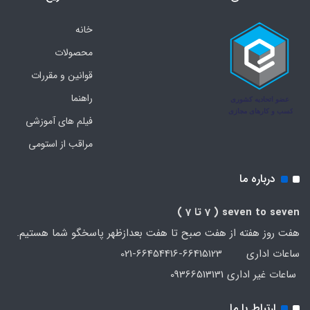
خانه
محصولات
قوانین و مقررات
راهنما
فیلم های آموزشی
مراقب از استومی
درباره ما
seven to seven
( 7 تا 7 )
هفت روز هفته از هفت صبح تا هفت بعدازظهر پاسخگو شما هستیم.
ساعات اداری 66415123-66454416-021
ساعات غیر اداری 09366513131
ارتباط با ما