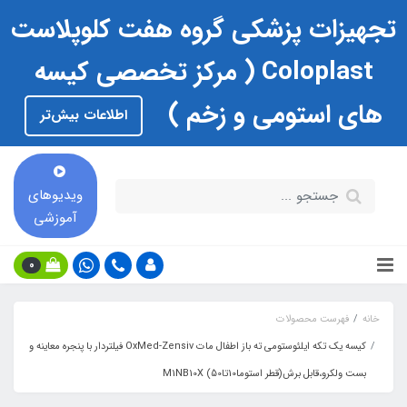
تجهیزات پزشکی گروه هفت کلوپلاست
Coloplast ( مرکز تخصصی کیسه
های استومی و زخم )
اطلاعات بیش‌تر
ویدیوهای
آموزشی
0
خانه
فهرست محصولات
کیسه یک تکه ایلئوستومی ته باز اطفال مات OxMed-Zensiv فیلتردار با پنجره معاینه و
بست ولکرو،قابل برش(قطر استوما10تا50) M1NB10X