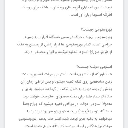
توجه به این که دارای آنزیم ‏های روده ‏ای می‏باشد، برای پوست
اطراف استوما زیان‏ آور است.
یوروستومی چیست؟
یوروستومی ایجاد انحراف در مسیر دستگاه ادراری به وسیله
جراحی است. تمام یوروستومی‏ ها ادرار را قبل از رسیدن به مثانه
از طریق سوراخ استوما تخلیه می‏کنند و انواع مختلفی دارند.
استومی موقت چیست؟
همان‏طور که از نامش پیداست، استومی موقت فقط برای مدت
زمان مشخصی روی شکم تعبیه می‏شود و پس از طی زمان، آن
بخش از روده دوباره به داخل شکم باز گردانده می‏شود. به بیان
ساده ‏تر بیمار فقط برای مدت محدودی استومیت خواهد بود.
معمولاً استومی موقت در مواقعی تعبیه می‏شود که جراح بعداً
قصد آناستوموز (پیوند) و بخیه کردن دو سر روده را دارد یا
می‏خواهد به بخیه‏ های ایجاد شده استراحت بدهد. یوروستومی
موقت نیز هنگامی ایجاد می‏شود که مثانه خارج نشده است.