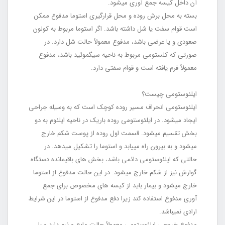
آن داخل کیسه جمع ‏آوری می‏شود.
بسته به محل برش روده و محل قرارگیری استوما مدفوع ممکن
است قوام سفت یا شل داشته باشد. اگر استوما مربوط به کولون
صعودی و یا عرضی باشد، مدفوع معمولاً حالت شل دارد. در
صورتی که کلستومی مربوط به ناحیه سیگموئید باشد، مدفوع
معمولاً فرم یافته است و قوام سفتی دارد.
ایلئوستومی چیست؟
ایلئوستومی انحراف مسیر روده کوچک است که به‏ وسیله جراحی
ایجاد می‏شود. در ایلئوستومی روده باریک در ناحیه ایلئوم به دو
بخش تقسیم می‏شود. قسمت اول روده از پوست شکم خارج
می‏شود و به بیرون راه می‏یابد و استوما را تشکیل می‏دهد. در
حالتی که ایلئوستومی دائمی باشد، بخش‏ های باقی‏مانده دستگاه
گوارش نیز از شکم خارج می‏شود. در این حالت مدفوع از استوما
خارج می‏شود و بیمار باید از کیسه ‏های مخصوص برای جمع
‏آوری مدفوع استفاده کند زیرا دفع مدفوع از استوما در این شرایط
ارادی نمی‏باشد.
مدفوع خروجی ایلئوستومی معمولاً حالت مایع و نرم دارد و با