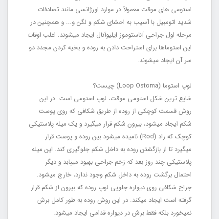
استومی ‏های موقت معمولاً در موارد اورژانسی مانند تصادفات
شدید اتومبیل با آسیب به احشای شکم و لگن و... و هم‏چنین در
مرحله اول جراحی آناستوموز ایلیوآنال ایجاد می‏شوند. اغلب اوقات
این استوماها برای استراحت دادن به روده و بخیه کردن مجدد دو
سر آن ایجاد می‏شوند.
لوپ استوما (Loop Ostoma) چیست؟
شایع ‏ترین شکل استومی موقت، لوپ استومی است. در این
روش قسمت کوچکی از روده از طریق شکافی که روی پوست
شکم ایجاد می‏شود، بیرون شکم قرار می‏گیرد و یک میله پلاستیکی
کوچک که راد (Rod) نامیده می‏شود بین روده و پوست قرار
می‏گیرد تا از بازگشتن روده به داخل شکم جلوگیری کند. این میله
پلاستیکی چند روز بعد که زخم جراحی بهبود می‏یابد و دیگر
احتمال برگشت روده به داخل شکم وجود ندارد، خارج می‏شود.
جراح شکافی روی دیواره جلویی لوپ روده که بیرون از شکم قرار
گرفته است ایجاد می‏کند. در این روش روده به طور کامل برش
نمی‏خورد بلکه فقط برش در دیواره قدامی ایجاد می‏شود.