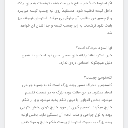
اگر استوما کاملاً هم سطح با پوست باشد، ترشحات به‏ جای اینکه
داخل کیسه تخلیـه شود، مستقیماً روی لبه چسب کیسه می‏ریـزد
و از چسبیـدن مطلوب آن جلوگیـری می‏کند. استومای فرورفته نیز
باعث نفوذ ترشحات به زیر چسب کیسه و جدا شدن آن خواهد
شد.
آیا استوما دردناک است؟
خیر، استوما فاقد پایانه های عصبی حس درد است و به همین
دلیل هیچگونه احساس دردی ندارد.
کلستومی چیست؟
کلستومی انحراف مسیر روده بزرگ است که به‏ وسیله جراحی
ایجاد می‏شود. در این حالت روده بزرگ به دو قسمت تقسیم
می‏شود. بخش انتهایی یا درون شکم بخیه می‏شود و یا از شکم
خارج می‏گردد. تصمیم‏ گیری در مورد خارج کردن بخش انتهایی
روده به نوع جراحی و علت انجام آن بستگی دارد. بخش اولیه
روده بزرگ به صورت استوما از پوست شکم خارج و مواد دفعی