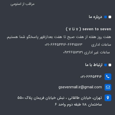
مراقب از استومی
درباره ما
seven to seven
( 7 تا 7 )
هفت روز هفته از هفت صبح تا هفت بعدازظهر پاسخگو شما هستیم.
ساعات اداری 66415123-66454416-021
ساعات غیر اداری 09366513131
ارتباط با ما
021-66454416
gsevenmall.ir@gmail.com
تهران، خیابان طالقانی ، نبش خیابان فریمان پلاک 550
ساختمان 118 طبقه دوم واحد 6