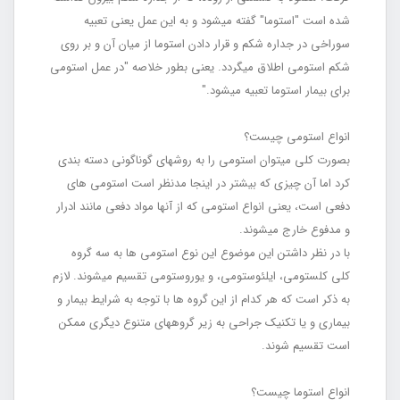
شده است "استوما" گفته می‎شود و به این عمل یعنی تعبیه
سوراخی در جداره شکم و قرار دادن استوما از میان آن و بر روی
شکم استومی اطلاق می‎گردد. یعنی بطور خلاصه "در عمل استومی
برای بیمار استوما تعبیه می‎شود."
انواع استومی چیست؟
بصورت کلی می‏توان استومی را به روش‎های گوناگونی دسته بندی
کرد اما آن چیزی که بیشتر در اینجا مدنظر است استومی‏ های
دفعی است، یعنی انواع استومی که از آنها مواد دفعی مانند ادرار
و مدفوع خارج می‎شوند.
با در نظر داشتن این موضوع این نوع استومی‏ ها به سه گروه
کلی کلستومی، ایلئوستومی، و یوروستومی تقسیم می‎شوند. لازم
به ذکر است که هر کدام از این گروه ‏ها با توجه به شرایط بیمار و
بیماری و یا تکنیک جراحی به زیر گروه‎های متنوع دیگری ممکن
است تقسیم شوند.
انواع استوما چیست؟