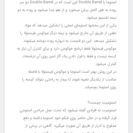
استوما با Double Barrel این است که در Double Barrel‌ دو سر
روده به طور کامل برش می‏خورد و از هم جدا می‏شود و روده به دو
نیمه تقسیم می‏شود.
یکی از این بخش‏ها استومای اصلی را تشکیل می‏دهد که مواد
دفعی از طریق آن خارج می‏شود و نیمه دیگر موکوس فیستولا را
تشکیل می‏دهد. این دو قسمت به دیواره روده دوخته می‏شوند.
موکوس فیستولا فقط ترشح موکوس دارد و برای کنترل آن نیاز به
کیسه نیست و فقط با قرار دادن یک گاز تمیز روی آن ترشحات
کنترل می‏شود.
در این روش بهتر است استوما و موکوس فیستولا با فاصله
مناسب از یکدیگر تعبیه شوند تا بیمار به راحتی بتواند کیسه را
روی استوما بچسباند.
استومیت چیست؟
استومیت به افرادی گفته می‎شود که تحت عمل جراحی استومی
قرار گرفته و در حال حاضر روی شکم خود استوما داشته و دفع
مدفوع یا ادرار از طریق آن صورت می‏گیرد. گاهی در برخی از