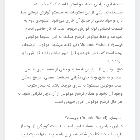
نتیجه این جراحی ایجاد دو استوما است که کاملاً به هم
چسبیده‌اند. یکی از این استوماها به سیستم گوارش فوقانی ربط
دارد و مواد دفعی از طریق آن خارج می‌شود. استومای دوم به
قسمت تحتانی لوله گوارش مربوط است که کار خاصی انجام
نمی‏دهد و فقط موکوس ترشح می‏کند. به این استوما موکوس
فیستولا (Mucous Fistula) نیز گفته می‏شود. موکوس ترشحات
روده است که نقش لغزنده و قابل عبور ساختن لوله گوارش را بر
عهده دارد.
دفع موکوس از موکوس فیستولا و حتی از مقعد امری طبیعی
است و به هیچ وجه جای نگرانی نمی‏باشد. بعضی مواقع ممکن
است موکوس فیستولا به قدری کوچک باشد که بیمار متوجه
وجود آن نشود و هنگام ترشح موکوس از آن دچار نگرانی شود. به
هر حال ترشح موکوس امری طبیعی است.
استومای (Double-Barrel) چیست؟
در این جراحی نیز همانند لوپ استوما قسمت کوچکی از روده از
طریق ایجاد شکاف در شکم به بیرون راه می‏یابد. تنها تفاوت لوپ