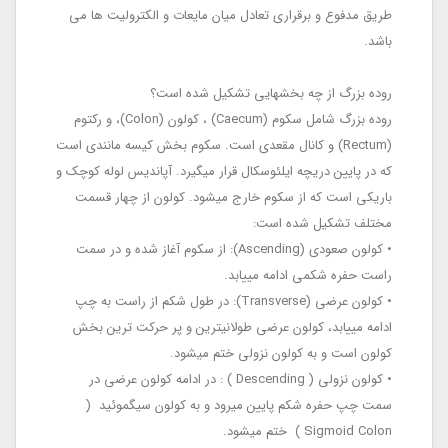
طریق مدفوع و برقراری تعادل میان مایعات و الکترولیت ‏ها می
باشد.
روده بزرگ از چه بخش‏هایی تشکیل شده است؟
روده بزرگ شامل سکوم (Caecum) ، کولون (Colon)، و رکتوم
(Rectum) و کانال مقعدی است. سکوم بخش کیسه ‏مانندی است
که در پایین دریچه ایلئوسکال قرار می‏گیرد. آپاندیس لوله کوچک و
باریکی است که از سکوم خارج می‏شود. کولون از چهار قسمت
مختلف تشکیل شده‏ است:
• کولون صعودی (Ascending): از سکوم آغاز شده و در سمت
راست حفره شکمی ادامه می‏یابد.
• کولون عرضی (Transverse): در طول شکم از راست به چپ
ادامه می‏یابد، کولون عرضی طولانی‏ترین و پر حرکت‏ ترین بخش
کولون است و به کولون نزولی ختم می‏شود.
• کولون نزولی ( Descending ) : در ادامه کولون عرضی در
سمت چپ حفره شکم پایین می‏رود و به کولون سیگموئید (
Sigmoid Colon ) ختم می‏شود.