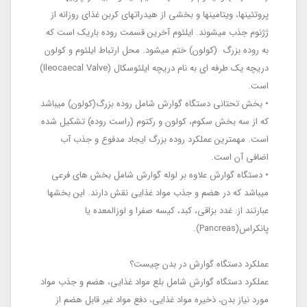
پروتئین‏ها، ویتامین‏ها و بخشی از هیدرات‏های کربن غذای روزانه از
ژژنوم جذب می‏شوند. ایلئوم آخرین قسمت روده باریک است که
به روده بزرگ (کولون) ختم می‏شود. محل ارتباط ایلئوم و کولون
دریچه یک‏ طرفه ‏ای به نام دریچه ایلئوسکال (Ileocaecal Valve)
است.
• بخش تحتانی دستگاه گوارش شامل روده بزرگ(کولون) می‏باشد
که از سه بخش سکوم، کولون و رکتوم (راست روده) تشکیل شده
است. مهم‏ترین عملکرد روده بزرگ ایجاد مدفوع و جذب آب
اضافی آن است.
• دستگاه گوارش علاوه بر لوله گوارش شامل بخش ‏های فرعی
می‏باشد که در هضم و جذب مواد غذایی نقش دارند. این بخش‏ها
عبارتند از: غدد بزاقی، کبد، کیسه صفرا و لوزالمعده یا
پانکراس(Pancreas).
عملکرد دستگاه گوارش در بدن چیست؟
عملکرد دستگاه گوارش شامل بلع مواد غذایی، هضم و جذب مواد
مورد نیاز بدن، ذخیره مواد غذایی، دفع مواد غیر قابل هضم از