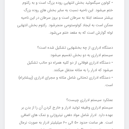
• کولون سیگموئید بخش انتهایی روده بزرگ است و به رکتوم
ختم می‏شود. این ناحیه نسبت به سایر بخش‏ های روده بزرگ
بیشتر مستعد ابتلا به سرطان است و بروز سرطان در این ناحیه
ممکن است به ایجاد کولوستومی منجرشود. رکتوم بخش انتهایی
لوله گوارش است که به مقعد ختم می‌شود.
دستگاه ادراری از چه بخش‏هایی تشکیل شده است؟
سیستم ادراری به دو بخش تقسیم می‏شود:
• دستگاه ادراری فوقانی از دو کلیه همراه دو حالب تشکیل
می‏شود که ادرار را به مثانه منتقل می‏کنند.
• دستگاه ادراری تحتانی شامل مثانه و مجرای ادراری (پیشابراه)
است.
عملکرد سیستم ادراری چیست؟
سیستم ادراری وظیفه تولید ادرار و خارج کردن آن را از بدن بر
عهده دارد. ادرار شامل مواد دفعی نیتروژنی و نمک‏ های اضافی
است. هر ساعت حدود 50 الی 60 میلی‏لیتر ادرار به صورت نرمال