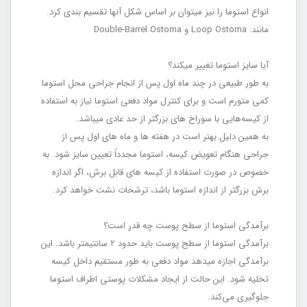
انواع استوما را نیز می‎توان بر اساس شکل آنها تقسیم بندی کرد.
مانند: Loop Ostoma و Double-Barrel Ostoma
آیا سایز استوما تغییر می‏کند؟
به طور طبیعی در چند ماه اول پس از انجام جراحی محل استوما
کمی متورم است و برای کنترل مواد دفعی استوما نیاز به استفاده
از کیسه‌هایی با سوراخ ‏های بزرگ‏تر از حد عادی می‏باشد.
به همین دلیل بهتر است در هفته ‏ها و ماه‏ های اول پس از
جراحی هنگام تعویض کیسه، استوما مجدداً تعیین سایز شود. به
خصوص در صورت استفاده از کیسه‏ های قابل برش، اگر اندازه
برش بزرگ‏تر از اندازه استوما باشد، ترشحات نشت خواهد کرد.
برآمدگی استوما از سطح پوست چه قدر است؟
برآمدگی استوما از سطح پوست باید حدود 2 سانتی‏متر باشد. این
برآمدگی اجازه می‏دهد مواد دفعی به طور مستقیم داخل کیسه
تخلیه شود. این حالت از ایجاد مشکلات پوستی اطراف استوما
جلوگیری می‌کند.