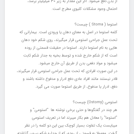
از بدن دفع می‏شود. اگر این مقدار به زیر 30 میلی‏لیتر برسد،
احتمال وجود مشکلات کلیوی مطرح است.
استوما ( Stoma ) چیست؟
کلمه استوما در اصل به معنای دهان یا ورودی است. بیمارانی که
تحت عمل جراحی استومی قرار می‏گیرند، روی شکم خود دهان
ه‏ایی به نام استوما دارند. استوما در حقیقت قسمتی از روده
است که از شکم خارج شده و توسط بخیه به جدار شکم ثابت
می‏شود و مواد دفعی بدن از طریق آن خارج می‏شود.
در این صورت افرادی که تحت عمل جراحی استومی قرار می‏گیرند،
قادر نیستند مانند افراد عادی دفع ادرار و مدفوع داشته باشند و
دفع، ادرار یا مدفوع، از طریق استوما صورت می گیرد.
استومی (Ostomy) چیست؟
هر چند در گفتگوها و حتی برخی نوشته‏ ها "استومی" و
"استوما" را معادل هم بکار می‎برند اما در تعریف استومی
می‏بایست یک تفاوت بسیار کوچک بین این دو کلمه را در نظر
گرفت. معمولا به قسمتی از روده، که از جداره شکم بیرون گذاشته