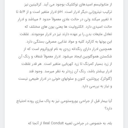
از متابولیسم اسیدهای نوکلئیک بوجود می‏ آید. کراتینین نیز
ترکیب نیتروژنی دیگر ادرار است. pH ادرار متغیر است و از 5/4 تا
8 تغییر می‏کند ولی در حالت عادی معمولاً حدود 6 می‏باشد و ادرار
حالت اسیدی دارد. الکترولیت ‏ها یعنی یون ‏های مختلف که
تعادل مایعات بدن را بر عهده دارند نیز در ادرار موجودند. غلظت
این یون‏ها به کارکرد کلیه و مواد غذایی مصرفی بستگی دارد.
هم‏چنین ادرار دارای رنگ‏دانه زردی به نام اوروکروم است که از
شکستن هموگلوبین ایجاد می‏شود. ادرار معمولاً شفاف و رنگ آن
از زرد بسیار کم‏رنگ تا زرد کهربایی متغیر است. هر قدر غلظت
ادرار بیشتر باشد، رنگ آن زردتر به نظر می‏رسد. وجود قند
(گلوکز)، پروتئین، کتون و سلو‏ل‏های خونی در ادرار طبیعی نیست
و نیاز به بررسی دارد.
آیا بیمار قبل از جراحی یوروستومی نیز به پاک سازی روده احتیاج
دارد؟
بله، به خصوص در جراحی تعبیه Ileal Conduit از آن‏جا که