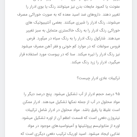
عفونت یا کمبود مایعات بدن نیز می‏توانند رنگ یا بوی ادرار را
تغییر دهند. داروهای ضد اسید معده که به صورت خوراکی مصرف
می‏شوند، رنگ ادرار را شیری می‏کنند. بعضی آنتی‏بیوتیک‏ های
خوراکی رنگ ادرار را به رنگ خاکستری متمایل به سبز تغییر
می‏دهند. شارکول رنگ ادرار را به رنگ سیاه در می‏آورد. قرص
فروس سولفات که در موارد کم‏ خونی و فقر آهن مصرف می‏شود
نیز رنگ ادرار را تیره می‏کند. سنا که در یبوست مورد استفاده قرار
می‏گیرد، ادرار را زرد رنگ می‏کند.
ترکیبات عادی ادرار چیست؟
95 درصد حجم ادرار از آب تشکیل می‏شود. پنج درصد دیگر را
مواد محلول در آب از جمله نمک‏ها تشکیل می‏دهند. ادرار ممکن
است غلیظ یا رقیق باشد. مواد محلول در ادرار شامل ترکیبات
نیتروژن دفعی است که قسمت اعظم آن از اوره تشکیل می‏‏شود.
اوره از متابولیسم پروتئین‏ها و آمینواسیدهای موجود در مواد
غذایی ایجاد می‏شود. اسید اوریک ترکیب دفعی دیگری است که