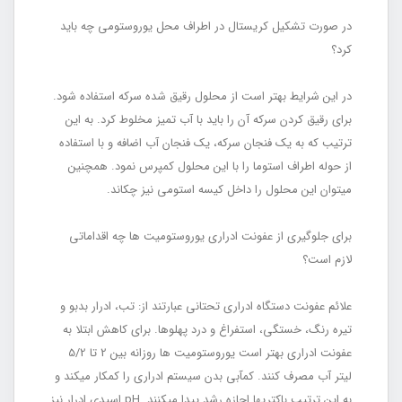
در صورت تشکیل کریستال در اطراف محل یوروستومی چه باید
کرد؟
در این شرایط بهتر است از محلول رقیق شده سرکه استفاده شود.
برای رقیق کردن سرکه آن را باید با آب تمیز مخلوط کرد. به این
ترتیب که به یک فنجان سرکه، یک فنجان آب اضافه و با استفاده
از حوله اطراف استوما را با این محلول کمپرس نمود. هم‏چنین
می‏توان این محلول را داخل کیسه استومی نیز چکاند.
برای جلوگیری از عفونت ادراری یوروستومیت ها چه اقداماتی
لازم است؟
علائم عفونت دستگاه ادراری تحتانی عبارتند از: تب، ادرار بدبو و
تیره رنگ، خستگی، استفراغ و درد پهلوها. برای کاهش ابتلا به
عفونت ادراری بهتر است یوروستومیت‏ ها روزانه بین 2 تا 5/2
‏لیتر آب مصرف کنند. کم‏آبی بدن سیستم ادراری را کم‏کار می‏کند و
به این ترتیب باکتری‏ها اجازه رشد پیدا می‏کنند. pH اسیدی ادرار نیز