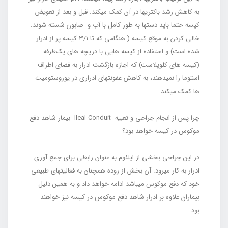
به کاهش رشد باکتری‏ها در آن کمک می‏کند. قبل و بعد از تعویض
کیسه حتما باید دست‏ها به طور کامل با آب و صابون شسته شوند.
خالی کردن به موقع کیسه ( هنگامی که تا 3/1 کیسه پر از ادرار
شده است) و استفاده از کیسه ‏هایی با دریچه‏ های یک‌طرفه
(کیسه‏ های کلوپلاست) که اجازه بازگشت ادرار به فضای اطراف
استوما را نمی‏دهند، به کاهش عفونت‏های ادراری در یوروستومیت‏
ها کمک می‏کند.
چرا پس از انجام جراحی و تعبیه Ileal Conduit بیمار شاهد دفع
موکوس در کیسه خواهد بود؟
در این جراحی بخشی از ایلئوم به عنوان رابطی برای جمع ‏آوری
ادرار به کار می‏رود. آن بخش از روده هم‏چنان به فعالیت‏های طبیعی
خود که دفع موکوس می‏باشد ادامه خواهد داد و به همین دلیل
بیماران علاوه بر ادرار شاهد دفع موکوس در کیسه نیز خواهند
بود.