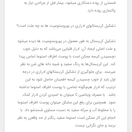
قسمتی از روده دستکاری می‏شود، بیمار قبل از جراحی نیاز به
پاکسازی روده دارد.
تشکیل کریستال‏های ادراری در یوروستومیت‏ ها به چه علت است؟
تشکیل کریستال به طور معمول در یوروستومیت‏ ها دیده می‏شود
و علت اصلی ایجاد آن، ادرار قلیایی می‌باشد که به دلیل خوب
نچسبیدن کیسه ممکن است با پوست اطراف استوما تماس پیدا
کند. این کریستال‌ها به رنگ سفید و شبیه دانه‏ های شن به نظر
می‏رسند. برای جلوگیری از تشکیل کریستال‏های ادراری در درجه
اول باید از خوب چسبیدن کیسه اطمینان حاصل شود به این
ترتیب که ادرار هیچ‏گونه تماسی با پوست اطراف استوما نداشته
باشد. با مصرف ویتامین C می‏توان به اسیدی کردن ادرار کمک
نمود. هم‏چنین برای رفع این مشکل می‏توان پوست اطراف استوما
را با مخلوط آب و سرکه سفید به نسبت مساوی شست‏شو داد. با
انجام این کار ممکن است استوما سفید رنگ‏تر از حد واقعی به نظر
برسد و جای نگرانی نیست.