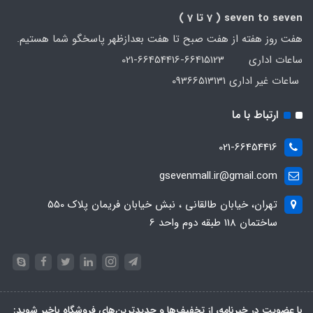
seven to seven
( 7 تا 7 )
هفت روز هفته از هفت صبح تا هفت بعدازظهر پاسخگو شما هستیم.
ساعات اداری 66415123-66454416-021
ساعات غیر اداری 09366513131
ارتباط با ما
021-66454416
gsevenmall.ir@gmail.com
تهران، خیابان طالقانی ، نبش خیابان فریمان پلاک 550
ساختمان 118 طبقه دوم واحد 6
با عضویت در خبرنامه، از تخفیف‌ها و جدیدترین‌های فروشگاه باخبر شوید: